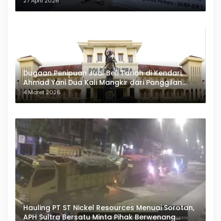
27 April 2026
Dugaan Penipuan Jual Beli Tanah di Kendari,
Ahmad Yani Dua Kali Mangkir dari Panggilan
Polda Sultra
4 Maret 2026
Hauling PT ST Nickel Resources Menuai Sorotan,
APH Sultra Bersatu Minta Pihak Berwenang