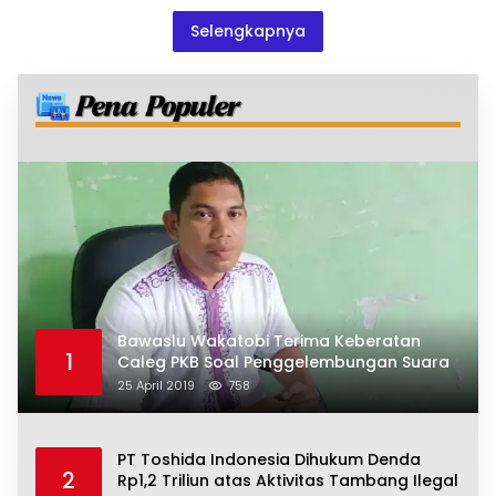
Selengkapnya
Bawaslu Wakatobi Terima Keberatan
1
Caleg PKB Soal Penggelembungan Suara
25 April 2019
758
PT Toshida Indonesia Dihukum Denda
2
Rp1,2 Triliun atas Aktivitas Tambang Ilegal