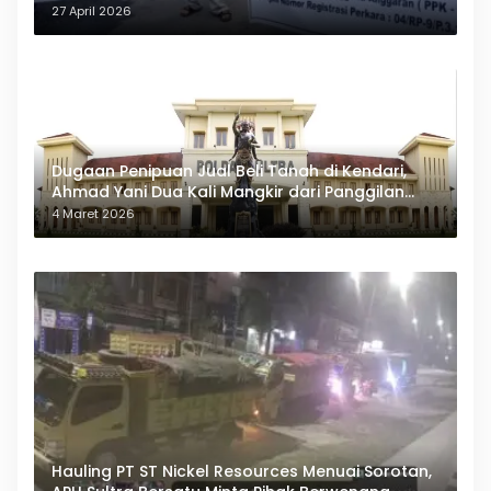
27 April 2026
Dugaan Penipuan Jual Beli Tanah di Kendari,
Ahmad Yani Dua Kali Mangkir dari Panggilan
Polda Sultra
4 Maret 2026
Hauling PT ST Nickel Resources Menuai Sorotan,