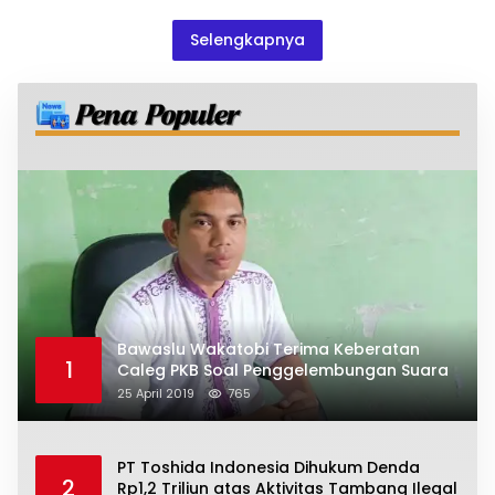
Selengkapnya
Bawaslu Wakatobi Terima Keberatan
1
Caleg PKB Soal Penggelembungan Suara
25 April 2019
765
PT Toshida Indonesia Dihukum Denda
2
Rp1,2 Triliun atas Aktivitas Tambang Ilegal