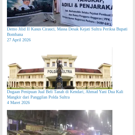
Demo Jilid II Kasus Cirauci, Massa Desak Kejati Sultra Periksa Bupati
Bombana
27 April 2026
Dugaan Penipuan Jual Beli Tanah di Kendari, Ahmad Yani Dua Kali
Mangkir dari Panggilan Polda Sultra
4 Maret 2026