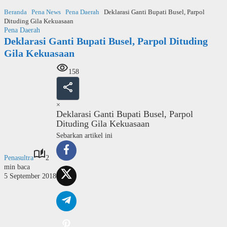
Langsung
Beranda
Pena News
Pena Daerah
Deklarasi Ganti Bupati Busel, Parpol
ke
Dituding Gila Kekuasaan
konten
Pena Daerah
Deklarasi Ganti Bupati Busel, Parpol Dituding
Gila Kekuasaan
158
×
Deklarasi Ganti Bupati Busel, Parpol
Dituding Gila Kekuasaan
Sebarkan artikel ini
Penasultra
2
min baca
5 September 2018