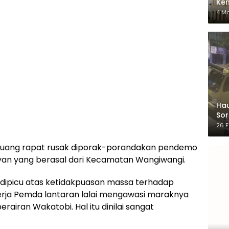
Ken
dar
4 M
Hau
Sor
Ber
26 F
am ruang rapat rusak diporak-porandakan pendemo
an yang berasal dari Kecamatan Wangiwangi.
t dipicu atas ketidakpuasan massa terhadap
rja Pemda lantaran lalai mengawasi maraknya
erairan Wakatobi. Hal itu dinilai sangat