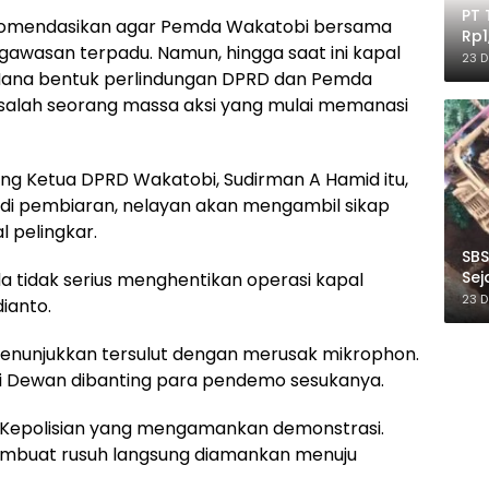
PT 
omendasikan agar Pemda Wakatobi bersama
Rp1
gawasan terpadu. Namun, hingga saat ini kapal
Ile
23 
. Mana bentuk perlindungan DPRD dan Pemda
, salah seorang massa aksi yang mulai memanasi
ng Ketua DPRD Wakatobi, Sudirman A Hamid itu,
adi pembiaran, nelayan akan mengambil sikap
 pelingkar.
SBS
Sej
a tidak serius menghentikan operasi kapal
Ber
23 
dianto.
menunjukkan tersulut dengan merusak mikrophon.
si Dewan dibanting para pendemo sesukanya.
at Kepolisian yang mengamankan demonstrasi.
mbuat rusuh langsung diamankan menuju