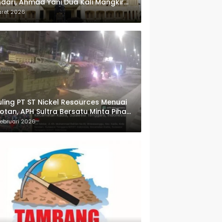
dari, Ahmad Yani Dua Kali Mangkir
i Panggilan Polda Sultra
aret 2026
ling PT ST Nickel Resources Menuai
otan, APH Sultra Bersatu Minta Pihak
wenang Bertindak
ebruari 2026