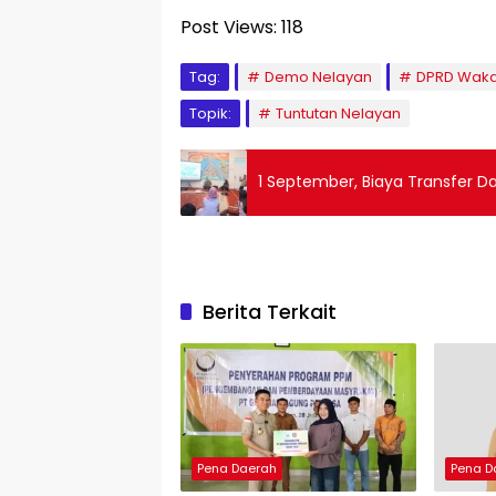
Post Views:
118
Tag:
Demo Nelayan
DPRD Waka
Topik:
Tuntutan Nelayan
1 September, Biaya Transfer D
Berita Terkait
Pena Daerah
Pena D