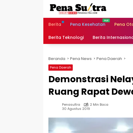
Langsung
ke
konten
Berita
Pena Kesehatan
Pena Ot
Berita Teknologi
Berita Internasion
Beranda
Pena News
Pena Daerah
Pena Daerah
Demonstrasi Nela
Ruang Rapat Dew
Penasultra
2 Min Baca
30 Agustus 2019