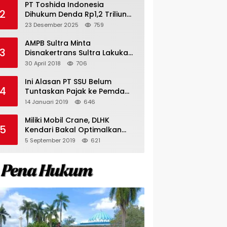
PT Toshida Indonesia
2
Dihukum Denda Rp1,2 Triliun
atas Aktivitas Tambang
23 Desember 2025
759
Ilegal
AMPB Sultra Minta
3
Disnakertrans Sultra Lakukan
Sweeping TKA
30 April 2018
706
Ini Alasan PT SSU Belum
4
Tuntaskan Pajak ke Pemda
Bombana Sebesar Rp8 Miliar
14 Januari 2019
646
Miliki Mobil Crane, DLHK
5
Kendari Bakal Optimalkan
Pangkas Pohon Peneduh
5 September 2019
621