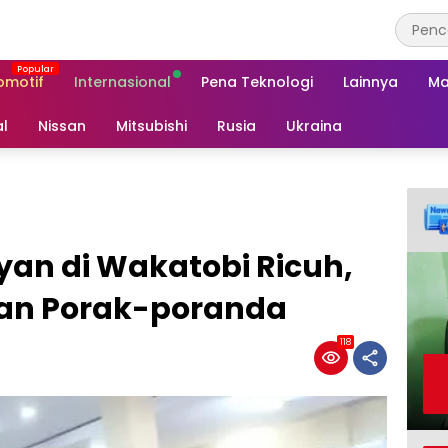
omotif
Internasional
Pena Teknologi
Lainnya
Ma
al
Nissan
Mitsubishi
Rusia
Ukraina
yan di Wakatobi Ricuh,
an Porak-poranda
118