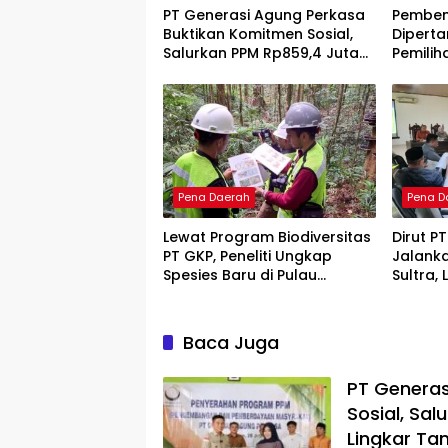
PT Generasi Agung Perkasa
Pemben
Buktikan Komitmen Sosial,
Diperta
Salurkan PPM Rp859,4 Juta
Pemilih
untuk Masyarakat Lingkar
Menuai 
Tambang
Pena Daerah
Pena D
Lewat Program Biodiversitas
Dirut P
PT GKP, Peneliti Ungkap
Jalank
Spesies Baru di Pulau
Sultra,
Wawonii
Force M
Baca Juga
PT Generas
Sosial, Sa
Lingkar T