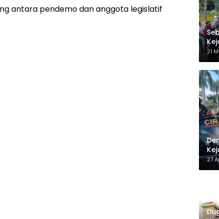
ring antara pendemo dan anggota legislatif
Seb
Kej
Be
21 M
Dem
Kej
27 A
Dug