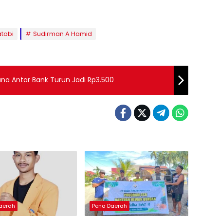
tobi
Sudirman A Hamid
ana Antar Bank Turun Jadi Rp3.500
aerah
Pena Daerah