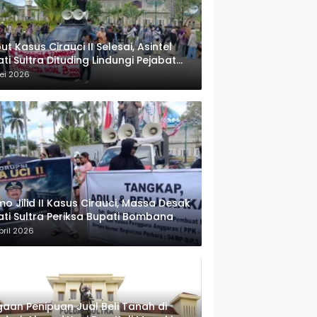
ut Kasus Cirauci II Selesai, Asintel
ati Sultra Dituding Lindungi Pejabat
rwenang
ei 2026
o Jilid II Kasus Cirauci, Massa Desak
ati Sultra Periksa Bupati Bombana
pril 2026
aan Penipuan Jual Beli Tanah di