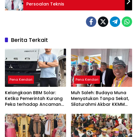
Persoalan Teknis
Berita Terkait
Pena Kendari
Pena Kendari
Kelangkaan BBM Solar:
Muh Saleh: Budaya Muna
Ketika Pemerintah Kurang
Menyatukan Tanpa Sekat,
Peka terhadap Ancaman
Silaturahmi Akbar KKMM
Ekonomi Daerah
Sultra Jadi Ruang Merawat
Persaudaraan