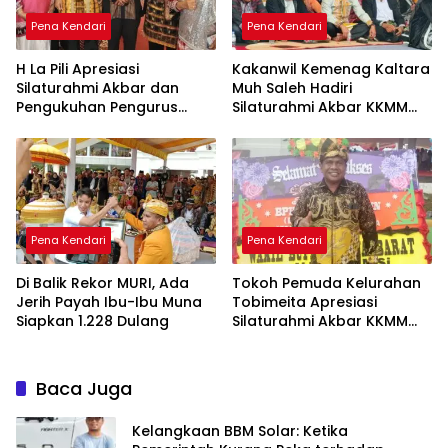
Pena Kendari
Pena Kendari
H La Pili Apresiasi
Kakanwil Kemenag Kaltara
Silaturahmi Akbar dan
Muh Saleh Hadiri
Pengukuhan Pengurus
Silaturahmi Akbar KKMM
KKMM Sultra
Sultra di Kendari
Pena Kendari
Pena Kendari
Di Balik Rekor MURI, Ada
Tokoh Pemuda Kelurahan
Jerih Payah Ibu-Ibu Muna
Tobimeita Apresiasi
Siapkan 1.228 Dulang
Silaturahmi Akbar KKMM
Sultra
Baca Juga
Kelangkaan BBM Solar: Ketika