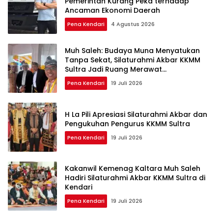
Pemerintah Kurang Peka terhadap
Ancaman Ekonomi Daerah
Pena Kendari
4 Agustus 2026
Muh Saleh: Budaya Muna Menyatukan
Tanpa Sekat, Silaturahmi Akbar KKMM
Sultra Jadi Ruang Merawat
Persaudaraan
Pena Kendari
19 Juli 2026
H La Pili Apresiasi Silaturahmi Akbar dan
Pengukuhan Pengurus KKMM Sultra
Pena Kendari
19 Juli 2026
Kakanwil Kemenag Kaltara Muh Saleh
Hadiri Silaturahmi Akbar KKMM Sultra di
Kendari
Pena Kendari
19 Juli 2026