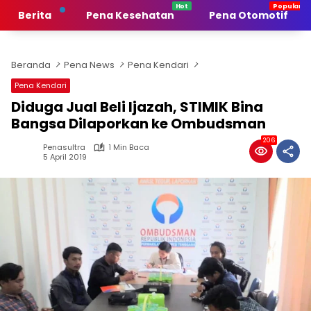
Langsung
Berita
Pena Kesehatan
Pena Otomotif
ke
konten
Beranda
Pena News
Pena Kendari
Pena Kendari
Diduga Jual Beli Ijazah, STIMIK Bina
Bangsa Dilaporkan ke Ombudsman
206
Penasultra
1 Min Baca
5 April 2019