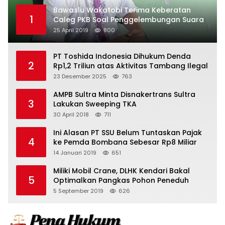
Bawaslu Wakatobi Terima Keberatan
1
Caleg PKB Soal Penggelembungan Suara
25 April 2019
800
PT Toshida Indonesia Dihukum Denda
2
Rp1,2 Triliun atas Aktivitas Tambang Ilegal
23 Desember 2025
763
AMPB Sultra Minta Disnakertrans Sultra
3
Lakukan Sweeping TKA
30 April 2018
711
Ini Alasan PT SSU Belum Tuntaskan Pajak
4
ke Pemda Bombana Sebesar Rp8 Miliar
14 Januari 2019
651
Miliki Mobil Crane, DLHK Kendari Bakal
5
Optimalkan Pangkas Pohon Peneduh
5 September 2019
626