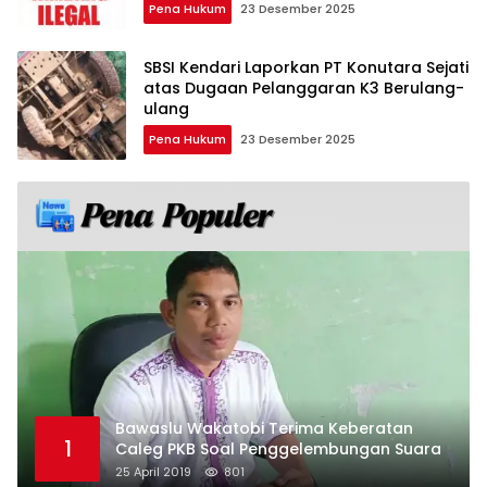
Pena Hukum
23 Desember 2025
SBSI Kendari Laporkan PT Konutara Sejati
atas Dugaan Pelanggaran K3 Berulang-
ulang
Pena Hukum
23 Desember 2025
Bawaslu Wakatobi Terima Keberatan
1
Caleg PKB Soal Penggelembungan Suara
25 April 2019
801