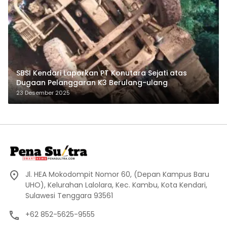
SBSI Kendari Laporkan PT Konutara Sejati atas
Dugaan Pelanggaran K3 Berulang-ulang
23 Desember 2025
Jl. HEA Mokodompit Nomor 60, (Depan Kampus Baru
UHO), Kelurahan Lalolara, Kec. Kambu, Kota Kendari,
Sulawesi Tenggara 93561
+62 852-5625-9555