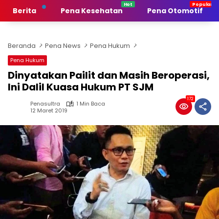
Langsung
Berita
Pena Kesehatan
Pena Otomotif
ke
konten
Beranda
Pena News
Pena Hukum
Pena Hukum
Dinyatakan Pailit dan Masih Beroperasi,
Ini Dalil Kuasa Hukum PT SJM
172
Penasultra
1 Min Baca
12 Maret 2019