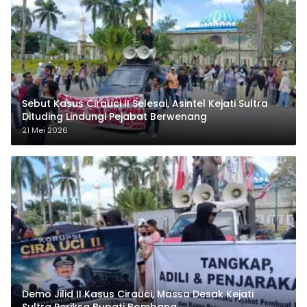
Sebut Kasus Cirauci II Selesai, Asintel Kejati Sultra
Dituding Lindungi Pejabat Berwenang
21 Mei 2026
Demo Jilid II Kasus Cirauci, Massa Desak Kejati
Sultra Periksa Bupati Bombana