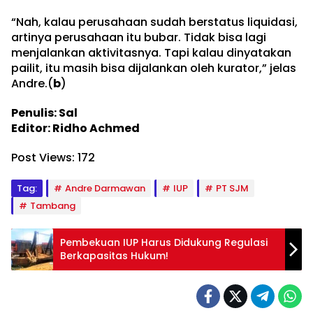
“Nah, kalau perusahaan sudah berstatus liquidasi,
artinya perusahaan itu bubar. Tidak bisa lagi
menjalankan aktivitasnya. Tapi kalau dinyatakan
pailit, itu masih bisa dijalankan oleh kurator,” jelas
Andre.(
b
)
Penulis: Sal
Editor: Ridho Achmed
Post Views:
172
Tag:
Andre Darmawan
IUP
PT SJM
Tambang
Pembekuan IUP Harus Didukung Regulasi
Berkapasitas Hukum!