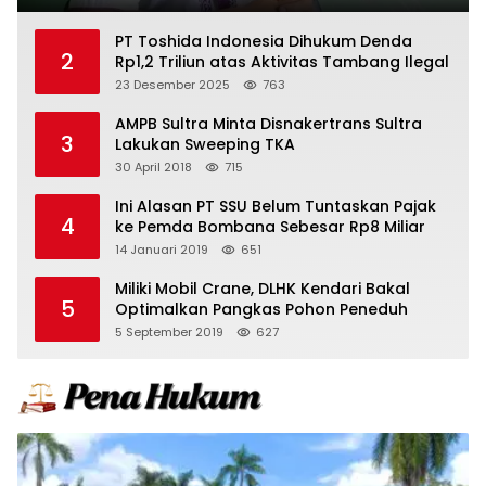
PT Toshida Indonesia Dihukum Denda
2
Rp1,2 Triliun atas Aktivitas Tambang Ilegal
23 Desember 2025
763
AMPB Sultra Minta Disnakertrans Sultra
3
Lakukan Sweeping TKA
30 April 2018
715
Ini Alasan PT SSU Belum Tuntaskan Pajak
4
ke Pemda Bombana Sebesar Rp8 Miliar
14 Januari 2019
651
Miliki Mobil Crane, DLHK Kendari Bakal
5
Optimalkan Pangkas Pohon Peneduh
5 September 2019
627