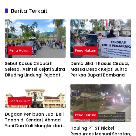
Berita Terkait
Pena Hukum
Pena Hukum
Sebut Kasus Cirauci II
Demo Jilid II Kasus Cirauci,
Selesai, Asintel Kejati Sultra
Massa Desak Kejati Sultra
Dituding Lindungi Pejabat
Periksa Bupati Bombana
Berwenang
Pena Hukum
Dugaan Penipuan Jual Beli
Pena Hukum
Tanah di Kendari, Ahmad
Yani Dua Kali Mangkir dari
Hauling PT ST Nickel
Panggilan Polda Sultra
Resources Menuai Sorotan,