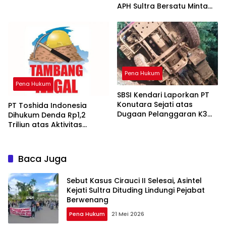
APH Sultra Bersatu Minta
Pihak Berwenang Bertindak
Pena Hukum
Pena Hukum
SBSI Kendari Laporkan PT
Konutara Sejati atas
PT Toshida Indonesia
Dugaan Pelanggaran K3
Dihukum Denda Rp1,2
Berulang-ulang
Triliun atas Aktivitas
Tambang Ilegal
Baca Juga
Sebut Kasus Cirauci II Selesai, Asintel
Kejati Sultra Dituding Lindungi Pejabat
Berwenang
Pena Hukum
21 Mei 2026