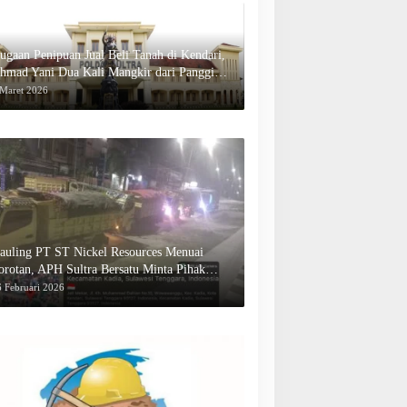
ugaan Penipuan Jual Beli Tanah di Kendari,
hmad Yani Dua Kali Mangkir dari Panggilan
olda Sultra
 Maret 2026
auling PT ST Nickel Resources Menuai
orotan, APH Sultra Bersatu Minta Pihak
erwenang Bertindak
 Februari 2026