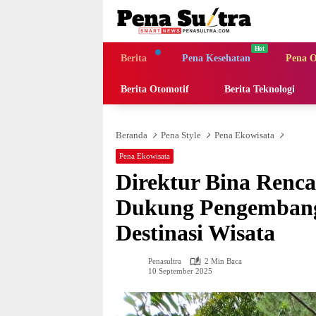
Langsung
ke
konten
Berita
Pena Kesehatan
Pena O
Berita Otomotif
Berita Teknologi
Beranda
Pena Style
Pena Ekowisata
Pena Ekowisata
Direktur Bina Renc
Dukung Pengembanga
Destinasi Wisata
Penasultra
2 Min Baca
10 September 2025