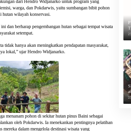
ukungan dari Hendro Widjanarko untuk program yang
demisi, warga, dan Pokdarwis, yaitu sumbangan bibit pohon
 hutan wilayah konservasi.
P
 ini dan berharap pengembangan hutan sebagai tempat wisata
T
yarakat setempat.
2
ta tidak hanya akan meningkatkan pendapatan masyarakat,
aya lokal,” ujar Hendro Widjanarko.
S
a
2
a menanam pohon di sekitar hutan pinus Baini sebagai
lankan oleh Pokdarwis. Ia menekankan pentingnya pelatihan
s mereka dalam mengelola destinasi wisata yang