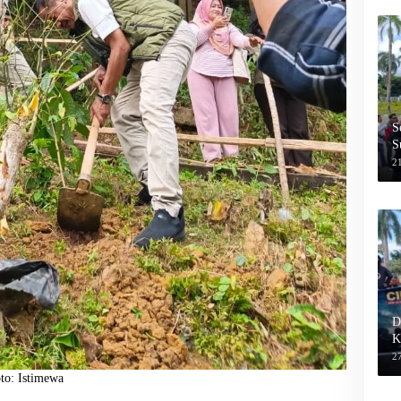
S
S
2
D
K
27
to: Istimewa