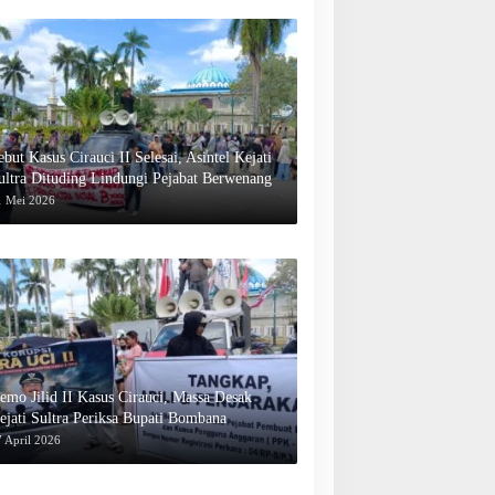
ebut Kasus Cirauci II Selesai, Asintel Kejati
ultra Dituding Lindungi Pejabat Berwenang
1 Mei 2026
emo Jilid II Kasus Cirauci, Massa Desak
ejati Sultra Periksa Bupati Bombana
 April 2026