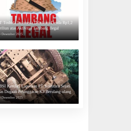
T Toshida Indonesia Dihukum Denda Rp1,2
riliun atas Aktivitas Tambang Ilegal
3 Desember 2025
BSI Kendari Laporkan PT Konutara Sejati
tas Dugaan Pelanggaran K3 Berulang-ulang
3 Desember 2025