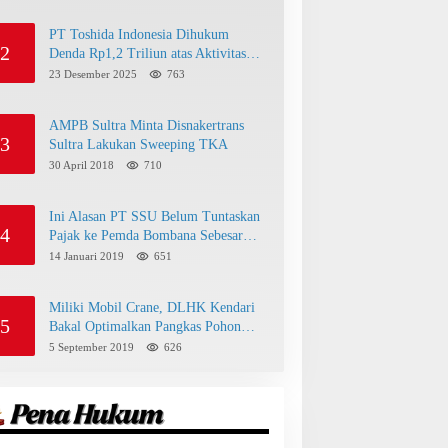
PT Toshida Indonesia Dihukum
2
Denda Rp1,2 Triliun atas Aktivitas
Tambang Ilegal
23 Desember 2025
763
AMPB Sultra Minta Disnakertrans
3
Sultra Lakukan Sweeping TKA
30 April 2018
710
Ini Alasan PT SSU Belum Tuntaskan
4
Pajak ke Pemda Bombana Sebesar
Rp8 Miliar
14 Januari 2019
651
Miliki Mobil Crane, DLHK Kendari
5
Bakal Optimalkan Pangkas Pohon
Peneduh
5 September 2019
626