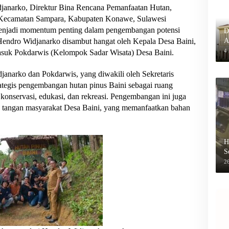
anarko, Direktur Bina Rencana Pemanfaatan Hutan,
 Kecamatan Sampara, Kabupaten Konawe, Sulawesi
enjadi momentum penting dalam pengembangan potensi
D
A
Hendro Widjanarko disambut hangat oleh Kepala Desa Baini,
P
4
masuk Pokdarwis (Kelompok Sadar Wisata) Desa Baini.
janarko dan Pokdarwis, yang diwakili oleh Sekretaris
tegis pengembangan hutan pinus Baini sebagai ruang
 konservasi, edukasi, dan rekreasi. Pengembangan ini juga
n tangan masyarakat Desa Baini, yang memanfaatkan bahan
H
S
B
26