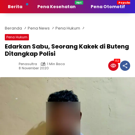
Langsung
Berita
Pena Kesehatan
Pena Otomotif
ke
konten
Beranda
Pena News
Pena Hukum
Pena Hukum
Edarkan Sabu, Seorang Kakek di Buteng
Ditangkap Polisi
153
Penasultra
1 Min Baca
8 November 2020