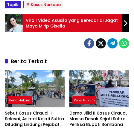
Topik:
Kasus Narkoba
Viral! Video Asusila yang Beredar di Jagat
Maya Mirip Gisella
Berita Terkait
Pena Hukum
Pena Hukum
Sebut Kasus Cirauci II
Demo Jilid II Kasus Cirauci,
Selesai, Asintel Kejati Sultra
Massa Desak Kejati Sultra
Dituding Lindungi Pejabat
Periksa Bupati Bombana
Berwenang