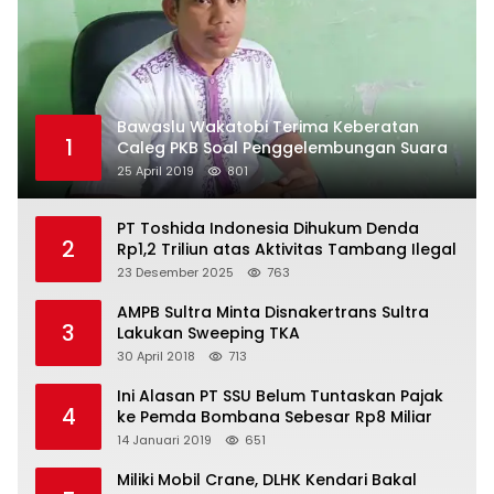
Bawaslu Wakatobi Terima Keberatan
1
Caleg PKB Soal Penggelembungan Suara
25 April 2019
801
PT Toshida Indonesia Dihukum Denda
2
Rp1,2 Triliun atas Aktivitas Tambang Ilegal
23 Desember 2025
763
AMPB Sultra Minta Disnakertrans Sultra
3
Lakukan Sweeping TKA
30 April 2018
713
Ini Alasan PT SSU Belum Tuntaskan Pajak
4
ke Pemda Bombana Sebesar Rp8 Miliar
14 Januari 2019
651
Miliki Mobil Crane, DLHK Kendari Bakal