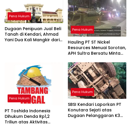
Pena Hukum
Dugaan Penipuan Jual Beli
Pena Hukum
Tanah di Kendari, Ahmad
Yani Dua Kali Mangkir dari
Hauling PT ST Nickel
Panggilan Polda Sultra
Resources Menuai Sorotan,
APH Sultra Bersatu Minta
Pihak Berwenang Bertindak
Pena Hukum
Pena Hukum
SBSI Kendari Laporkan PT
Konutara Sejati atas
PT Toshida Indonesia
Dugaan Pelanggaran K3
Dihukum Denda Rp1,2
Berulang-ulang
Triliun atas Aktivitas
Tambang Ilegal