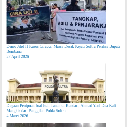
Demo Jilid II Kasus Cirauci, Massa Desak Kejati Sultra Periksa Bupati
Bombana
27 April 2026
Dugaan Penipuan Jual Beli Tanah di Kendari, Ahmad Yani Dua Kali
Mangkir dari Panggilan Polda Sultra
4 Maret 2026