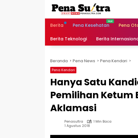
Langsung
ke
konten
Berita
Pena Kesehatan
Pena Ot
Berita Teknologi
Berita Internasion
Beranda
Pena News
Pena Kendari
Pena Kendari
Hanya Satu Kandid
Pemilihan Ketum 
Aklamasi
Penasultra
1 Min Baca
1 Agustus 2018