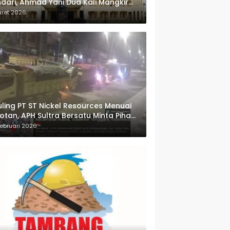
dari, Ahmad Yani Dua Kali Mangkir
i Panggilan Polda Sultra
aret 2026
ling PT ST Nickel Resources Menuai
otan, APH Sultra Bersatu Minta Pihak
wenang Bertindak
ebruari 2026