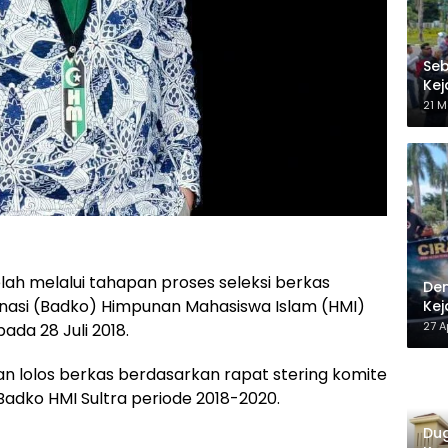
Seb
Kej
Be
21 M
lah melalui tahapan proses seleksi berkas
Dem
nasi (Badko) Himpunan Mahasiswa Islam (HMI)
Kej
27 A
ada 28 Juli 2018.
n lolos berkas berdasarkan rapat stering komite
dko HMI Sultra periode 2018-2020.
Dug