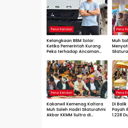
Pena Kendari
Pena K
Kelangkaan BBM Solar:
Muh Sa
Ketika Pemerintah Kurang
Menyat
Peka terhadap Ancaman
Silatu
Ekonomi Daerah
Sultra 
Persau
Pena Kendari
Pena K
Kakanwil Kemenag Kaltara
Di Bali
Muh Saleh Hadiri Silaturahmi
Payah 
Akbar KKMM Sultra di
1.228 D
Kendari