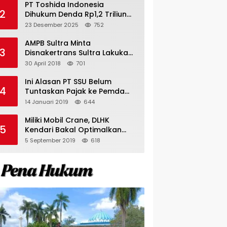
PT Toshida Indonesia
2
Dihukum Denda Rp1,2 Triliun
atas Aktivitas Tambang
23 Desember 2025
752
Ilegal
AMPB Sultra Minta
3
Disnakertrans Sultra Lakukan
Sweeping TKA
30 April 2018
701
Ini Alasan PT SSU Belum
4
Tuntaskan Pajak ke Pemda
Bombana Sebesar Rp8 Miliar
14 Januari 2019
644
Miliki Mobil Crane, DLHK
5
Kendari Bakal Optimalkan
Pangkas Pohon Peneduh
5 September 2019
618