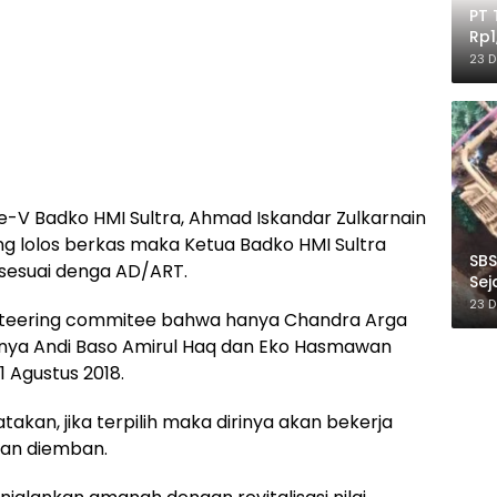
PT 
Rp1
Ile
23 
e-V Badko HMI Sultra, Ahmad Iskandar Zulkarnain
g lolos berkas maka Ketua Badko HMI Sultra
SBS
 sesuai denga AD/ART.
Sej
Ber
23 
il steering commitee bahwa hanya Chandra Arga
valnya Andi Baso Amirul Haq dan Eko Hasmawan
1 Agustus 2018.
kan, jika terpilih maka dirinya akan bekerja
kan diemban.