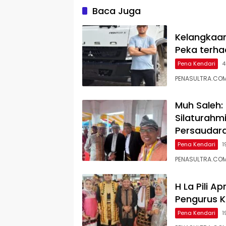
Baca Juga
Kelangkaan
Peka terh
Pena Kendari
4
PENASULTRA.COM,
Muh Saleh:
Silaturahm
Persaudar
Pena Kendari
1
PENASULTRA.COM
H La Pili A
Pengurus K
Pena Kendari
1