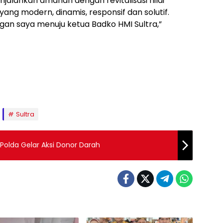
alankan amanah dengan revitalisasi nilai
ng modern, dinamis, responsif dan solutif.
an saya menuju ketua Badko HMI Sultra,”
Sultra
 Polda Gelar Aksi Donor Darah