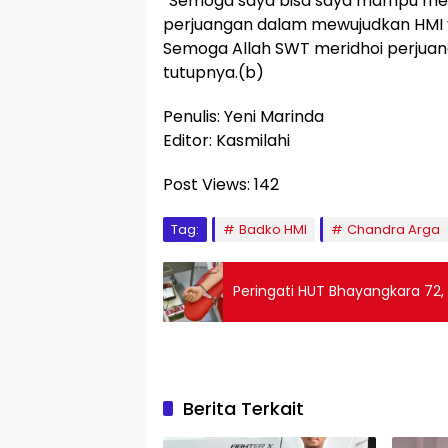
“Semoga saya bisa saya mampu menj
perjuangan dalam mewujudkan HMI ya
Semoga Allah SWT meridhoi perjuang
tutupnya.(b)
Penulis: Yeni Marinda
Editor: Kasmilahi
Post Views:
142
Tag:
Badko HMI
Chandra Arga
Peringati HUT Bhayangkara 72,
Berita Terkait