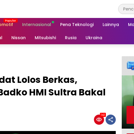
omotif
Internasional
Pena Teknologi
Lainnya
Ma
al
Nissan
Mitsubishi
Rusia
Ukraina
at Lolos Berkas,
Badko HMI Sultra Bakal
142