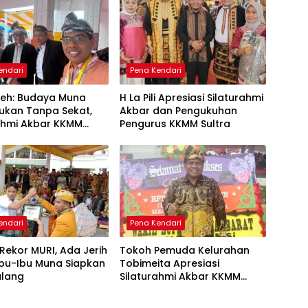
endari
Pena Kendari
leh: Budaya Muna
H La Pili Apresiasi Silaturahmi
ukan Tanpa Sekat,
Akbar dan Pengukuhan
rahmi Akbar KKMM
Pengurus KKMM Sultra
Jadi Ruang Merawat
daraan
endari
Pena Kendari
k Rekor MURI, Ada Jerih
Tokoh Pemuda Kelurahan
Ibu-Ibu Muna Siapkan
Tobimeita Apresiasi
ulang
Silaturahmi Akbar KKMM
Sultra