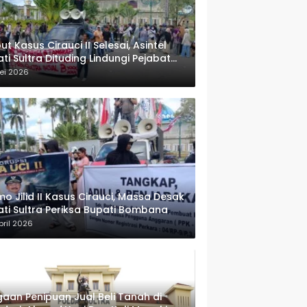
ut Kasus Cirauci II Selesai, Asintel
ati Sultra Dituding Lindungi Pejabat
rwenang
ei 2026
o Jilid II Kasus Cirauci, Massa Desak
ati Sultra Periksa Bupati Bombana
pril 2026
aan Penipuan Jual Beli Tanah di