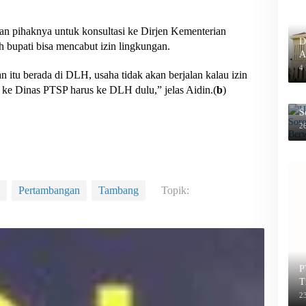
an pihaknya untuk konsultasi ke Dirjen Kementerian
D
bupati bisa mencabut izin lingkungan.
A
P
4
 itu berada di DLH, usaha tidak akan berjalan kalau izin
m ke Dinas PTSP harus ke DLH dulu,” jelas Aidin.(
b
)
H
S
B
26
Pertambangan
Tambang
Topik:
P
T
2