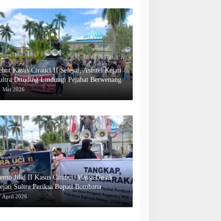
ebut Kasus Cirauci II Selesai, Asintel Kejati
ultra Dituding Lindungi Pejabat Berwenang
1 Mei 2026
emo Jilid II Kasus Cirauci, Massa Desak
ejati Sultra Periksa Bupati Bombana
 April 2026