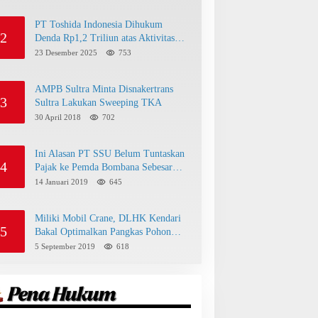
PT Toshida Indonesia Dihukum
2
Denda Rp1,2 Triliun atas Aktivitas
Tambang Ilegal
23 Desember 2025
753
AMPB Sultra Minta Disnakertrans
3
Sultra Lakukan Sweeping TKA
30 April 2018
702
Ini Alasan PT SSU Belum Tuntaskan
4
Pajak ke Pemda Bombana Sebesar
Rp8 Miliar
14 Januari 2019
645
Miliki Mobil Crane, DLHK Kendari
5
Bakal Optimalkan Pangkas Pohon
Peneduh
5 September 2019
618