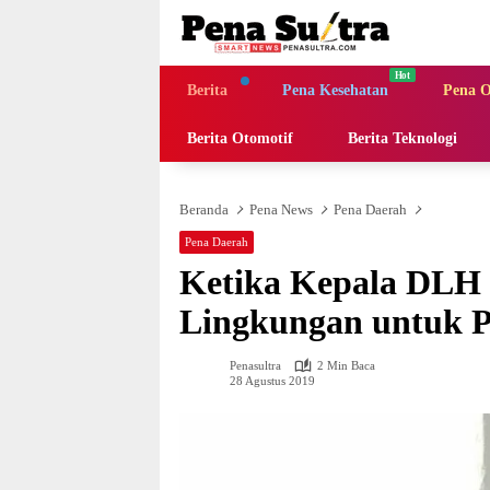
Langsung
ke
konten
Berita
Pena Kesehatan
Pena O
Berita Otomotif
Berita Teknologi
Beranda
Pena News
Pena Daerah
Pena Daerah
Ketika Kepala DLH K
Lingkungan untuk P
Penasultra
2 Min Baca
28 Agustus 2019