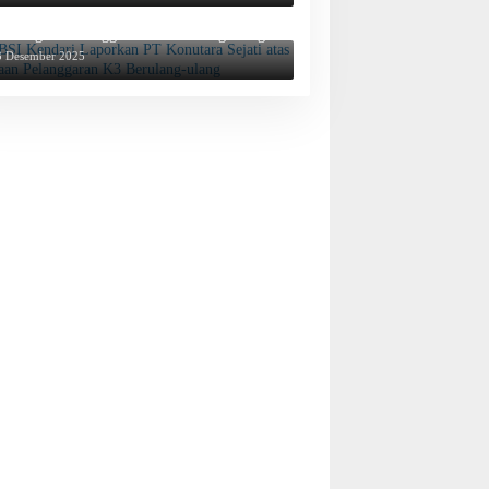
BSI Kendari Laporkan PT Konutara Sejati
tas Dugaan Pelanggaran K3 Berulang-ulang
3 Desember 2025