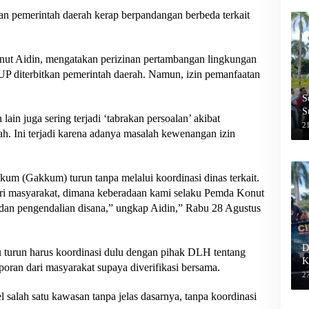
dan pemerintah daerah kerap berpandangan berbeda terkait
t Aidin, mengatakan perizinan pertambangan lingkungan
, IUP diterbitkan pemerintah daerah. Namun, izin pemanfaatan
S
S
lain juga sering terjadi ‘tabrakan persoalan’ akibat
2
ah. Ini terjadi karena adanya masalah kewenangan izin
kum (Gakkum) turun tanpa melalui koordinasi dinas terkait.
ri masyarakat, dimana keberadaan kami selaku Pemda Konut
an pengendalian disana,” ungkap Aidin,” Rabu 28 Agustus
D
 turun harus koordinasi dulu dengan pihak DLH tentang
K
poran dari masyarakat supaya diverifikasi bersama.
27
l salah satu kawasan tanpa jelas dasarnya, tanpa koordinasi