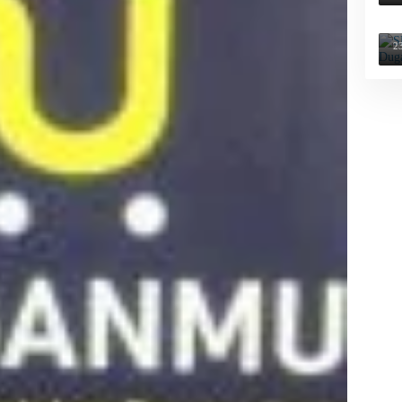
S
a
2