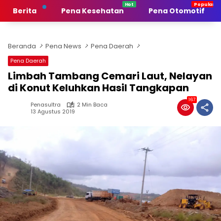
Langsung
Berita
Pena Kesehatan
Pena Otomotif
ke
konten
Beranda
Pena News
Pena Daerah
Pena Daerah
Limbah Tambang Cemari Laut, Nelayan
di Konut Keluhkan Hasil Tangkapan
167
Penasultra
2 Min Baca
13 Agustus 2019