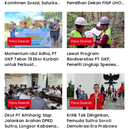
Komitmen Sosial, Salurkan
Pemilihan Dekan FISIP UHO
PPM Rp859,4 Juta untuk
Menuai Kritik
Masyarakat Lingkar
Tambang
Pena Daerah
Pena Daerah
Momentum Idul Adha, PT
Lewat Program
GKP Tebar 19 Ekor Kurban
Biodiversitas PT GKP,
untuk Perkuat
Peneliti Ungkap Spesies
Perekonomian Lokal
Baru di Pulau Wawonii
Pena Daerah
Pena Daerah
Dirut PT Almharig: Siap
Kritik Tak Diinginkan,
Jalankan Arahan DPRD
Pemuda Sultra Soroti
Sultra, Longsor Kabaena
Demokrasi Era Prabowo