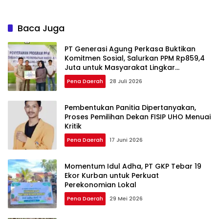
Force Majeure
Baca Juga
PT Generasi Agung Perkasa Buktikan
Komitmen Sosial, Salurkan PPM Rp859,4
Juta untuk Masyarakat Lingkar
Tambang
Pena Daerah
28 Juli 2026
Pembentukan Panitia Dipertanyakan,
Proses Pemilihan Dekan FISIP UHO Menuai
Kritik
Pena Daerah
17 Juni 2026
Momentum Idul Adha, PT GKP Tebar 19
Ekor Kurban untuk Perkuat
Perekonomian Lokal
Pena Daerah
29 Mei 2026