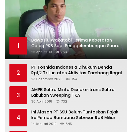
Bawaslu Wakatobi Terima Keberatan
1
Caleg PKB Soal Penggelembungan Suara
25 April 2019
763
PT Toshida Indonesia Dihukum Denda
2
Rp1,2 Triliun atas Aktivitas Tambang Ilegal
23 Desember 2025
754
AMPB Sultra Minta Disnakertrans Sultra
3
Lakukan Sweeping TKA
30 April 2018
702
Ini Alasan PT SSU Belum Tuntaskan Pajak
4
ke Pemda Bombana Sebesar Rp8 Miliar
14 Januari 2019
645