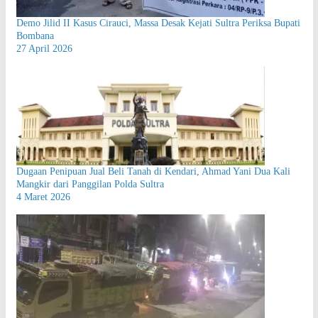
Demo Jilid II Kasus Cirauci, Massa Desak Kejati Sultra Periksa Bupati
Bombana
27 April 2026
Dugaan Penipuan Jual Beli Tanah di Kendari, Ahmad Yani Dua Kali
Mangkir dari Panggilan Polda Sultra
4 Maret 2026