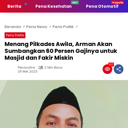
Langsung
Berita
Pena Kesehatan
Pena Otomotif
ke
konten
Beranda
Pena News
Pena Politik
Pena Politik
Menang Pilkades Awila, Arman Akan
Sumbangkan 60 Persen Gajinya untuk
Masjid dan Fakir Miskin
137
Penasultra
2 Min Baca
29 Mei 2023