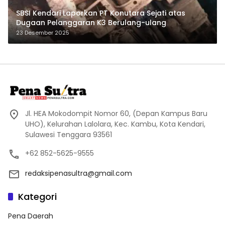
SBSI Kendari Laporkan PT Konutara Sejati atas
Dugaan Pelanggaran K3 Berulang-ulang
23 Desember 2025
Jl. HEA Mokodompit Nomor 60, (Depan Kampus Baru
UHO), Kelurahan Lalolara, Kec. Kambu, Kota Kendari,
Sulawesi Tenggara 93561
+62 852-5625-9555
redaksipenasultra@gmail.com
Kategori
Pena Daerah