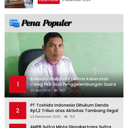
Pena Politik
2 Desember 2024
Bawaslu Wakatobi Terima Keberatan
1
Caleg PKB Soal Penggelembungan Suara
25 April 2019
763
PT Toshida Indonesia Dihukum Denda
2
Rp1,2 Triliun atas Aktivitas Tambang Ilegal
23 Desember 2025
753
AMPB Sultra Minta Disnakertrans Sultra