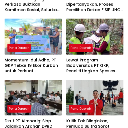
Perkasa Buktikan
Dipertanyakan, Proses
Komitmen Sosial, Salurkan
Pemilihan Dekan FISIP UHO
PPM Rp859,4 Juta untuk
Menuai Kritik
Masyarakat Lingkar
Tambang
Pena Daerah
Pena Daerah
Momentum Idul Adha, PT
Lewat Program
GKP Tebar 19 Ekor Kurban
Biodiversitas PT GKP,
untuk Perkuat
Peneliti Ungkap Spesies
Perekonomian Lokal
Baru di Pulau Wawonii
Pena Daerah
Pena Daerah
Dirut PT Almharig: Siap
Kritik Tak Diinginkan,
Jalankan Arahan DPRD
Pemuda Sultra Soroti