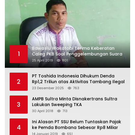
Bawaslu Wakatobi Terima Keberatan
1
Caleg PKB Soal Penggelembungan Suara
25 April 2019
801
PT Toshida Indonesia Dihukum Denda
2
Rp1,2 Triliun atas Aktivitas Tambang Ilegal
23 Desember 2025
763
AMPB Sultra Minta Disnakertrans Sultra
3
Lakukan Sweeping TKA
30 April 2018
713
Ini Alasan PT SSU Belum Tuntaskan Pajak
4
ke Pemda Bombana Sebesar Rp8 Miliar
14 Januari 2019
651