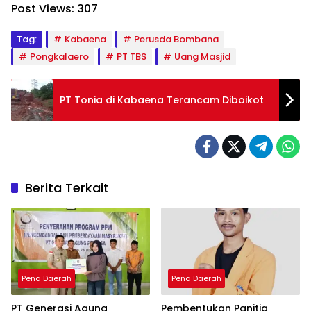
Post Views:
307
Tag:
Kabaena
Perusda Bombana
Pongkalaero
PT TBS
Uang Masjid
PT Tonia di Kabaena Terancam Diboikot
Berita Terkait
Pena Daerah
Pena Daerah
PT Generasi Agung
Pembentukan Panitia