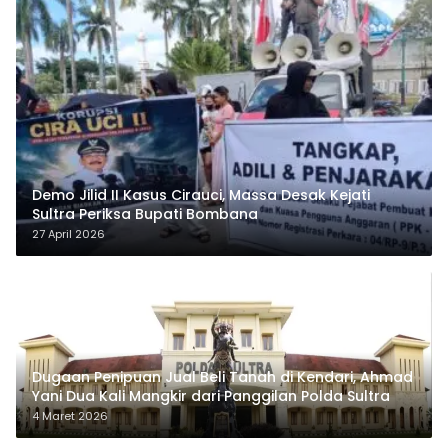
Demo Jilid II Kasus Cirauci, Massa Desak Kejati
Sultra Periksa Bupati Bombana
27 April 2026
Dugaan Penipuan Jual Beli Tanah di Kendari, Ahmad
Yani Dua Kali Mangkir dari Panggilan Polda Sultra
4 Maret 2026