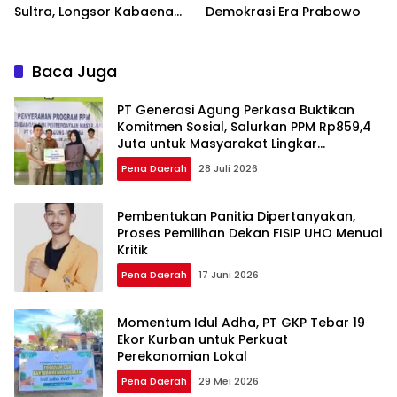
Sultra, Longsor Kabaena
Demokrasi Era Prabowo
Force Majeure
Baca Juga
PT Generasi Agung Perkasa Buktikan
Komitmen Sosial, Salurkan PPM Rp859,4
Juta untuk Masyarakat Lingkar
Tambang
Pena Daerah
28 Juli 2026
Pembentukan Panitia Dipertanyakan,
Proses Pemilihan Dekan FISIP UHO Menuai
Kritik
Pena Daerah
17 Juni 2026
Momentum Idul Adha, PT GKP Tebar 19
Ekor Kurban untuk Perkuat
Perekonomian Lokal
Pena Daerah
29 Mei 2026