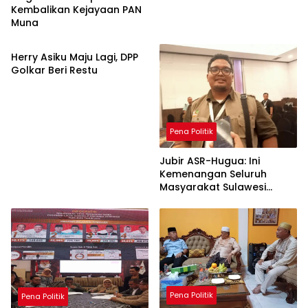
Kembalikan Kejayaan PAN
Muna
Pena Politik
Herry Asiku Maju Lagi, DPP
Golkar Beri Restu
Pena Politik
Jubir ASR-Hugua: Ini
Kemenangan Seluruh
Masyarakat Sulawesi
Tenggara
Pena Politik
Pena Politik