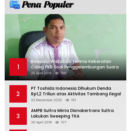
Bawaslu Wakatobi Terima Keberatan
1
Caleg PKB Soal Penggelembungan Suara
25 April 2019
799
PT Toshida Indonesia Dihukum Denda
2
Rp1,2 Triliun atas Aktivitas Tambang Ilegal
23 Desember 2025
761
AMPB Sultra Minta Disnakertrans Sultra
3
Lakukan Sweeping TKA
30 April 2018
707