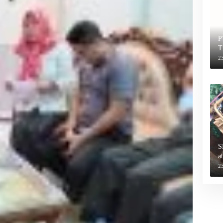
P
T
2
S
a
2