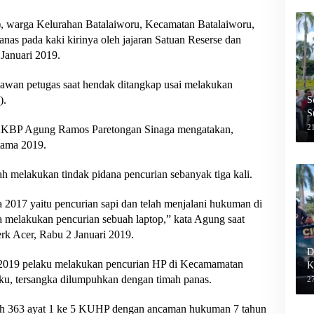
 warga Kelurahan Batalaiworu, Kecamatan Batalaiworu,
nas pada kaki kirinya oleh jajaran Satuan Reserse dan
 Januari 2019.
wan petugas saat hendak ditangkap usai melakukan
).
S
S
2
 AKBP Agung Ramos Paretongan Sinaga mengatakan,
tama 2019.
 melakukan tindak pidana pencurian sebanyak tiga kali.
2017 yaitu pencurian sapi dan telah menjalani hukuman di
 melakukan pencurian sebuah laptop,” kata Agung saat
rk Acer, Rabu 2 Januari 2019.
D
ri 2019 pelaku melakukan pencurian HP di Kecamamatan
K
u, tersangka dilumpuhkan dengan timah panas.
27
ah 363 ayat 1 ke 5 KUHP dengan ancaman hukuman 7 tahun