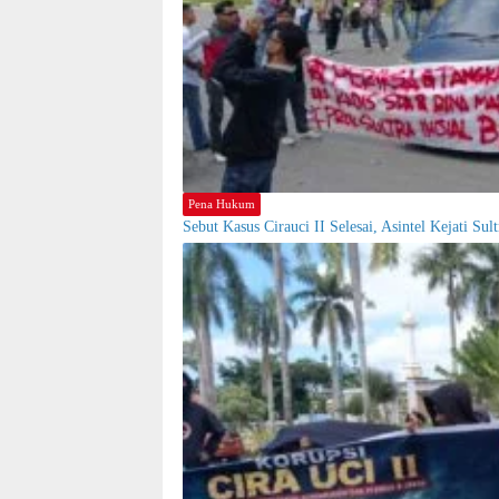
Pena Hukum
Sebut Kasus Cirauci II Selesai, Asintel Kejati S