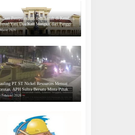
ugaan Penipuan Jual Beli Tanah di Kendari,
hmad Yani Dua Kali Mangkir dari Panggilan
olda Sultra
 Maret 2026
auling PT ST Nickel Resources Menuai
orotan, APH Sultra Bersatu Minta Pihak
erwenang Bertindak
 Februari 2026