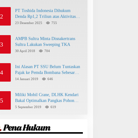
PT Toshida Indonesia Dihukum
2
Denda Rp1,2 Triliun atas Aktivitas
Tambang Ilegal
23 Desember 2025
755
AMPB Sultra Minta Disnakertrans
3
Sultra Lakukan Sweeping TKA
30 April 2018
704
Ini Alasan PT SSU Belum Tuntaskan
4
Pajak ke Pemda Bombana Sebesar
Rp8 Miliar
14 Januari 2019
646
Miliki Mobil Crane, DLHK Kendari
5
Bakal Optimalkan Pangkas Pohon
Peneduh
5 September 2019
619