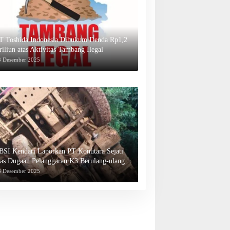
T Toshida Indonesia Dihukum Denda Rp1,2
riliun atas Aktivitas Tambang Ilegal
3 Desember 2025
BSI Kendari Laporkan PT Konutara Sejati
tas Dugaan Pelanggaran K3 Berulang-ulang
3 Desember 2025