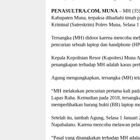
PENASULTRA.COM, MUNA
– MH (35),
Kabupaten Muna, terpaksa dihadiahi timah pa
Kriminal (Satreskrim) Polres Muna, Selasa 1
Tersangka (MH) didoor karena mencoba mela
pencurian sebuah laptop dan handphone (HP
Kepala Kepolisian Resor (Kapolres) Muna
penangkapan terhadap MH adalah kasus per
Agung mengungkapkan, tersangka (MH) telah
“MH melakukan pencurian pertama kali pada 
Lapas Raha. Kemudian pada 2018, tersangka
memperlihatkan barang bukti (BB) laptop me
Setelah itu, tambah Agung, Selasa 1 Janua
Napabalano. Karena mencoba melawan pelak
“Pasal yang disangkakan terhadap MH adal