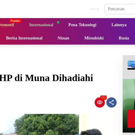
tomotif
Internasional
Pena Teknologi
Lainnya
Berita Internasional
Nissan
Mitsubishi
Rusia
 HP di Muna Dihadiahi
192