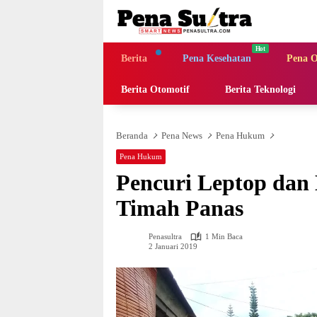
Langsung
ke
konten
Berita
Pena Kesehatan
Pena O
Berita Otomotif
Berita Teknologi
Beranda
Pena News
Pena Hukum
Pena Hukum
Pencuri Leptop dan
Timah Panas
Penasultra
1 Min Baca
2 Januari 2019