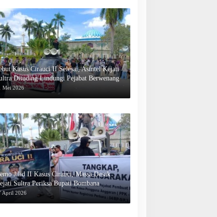
ebut Kasus Cirauci II Selesai, Asintel Kejati
ultra Dituding Lindungi Pejabat Berwenang
1 Mei 2026
emo Jilid II Kasus Cirauci, Massa Desak
ejati Sultra Periksa Bupati Bombana
 April 2026