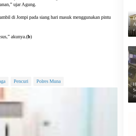
anan,” ujar Agung.
iambil di Jompi pada siang hari masuk menggunakan pintu
D
A
P
4
sus,” akunya.(
b
)
aga
Pencuri
Polres Muna
H
S
B
26