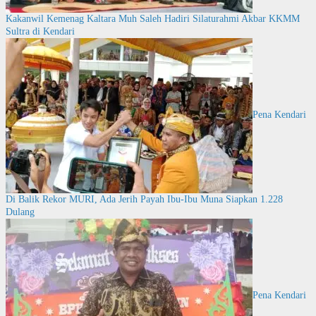
Kakanwil Kemenag Kaltara Muh Saleh Hadiri Silaturahmi Akbar KKMM
Sultra di Kendari
Pena Kendari
Di Balik Rekor MURI, Ada Jerih Payah Ibu-Ibu Muna Siapkan 1.228
Dulang
Pena Kendari