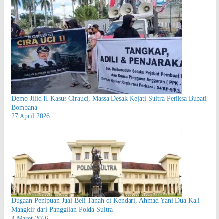
Demo Jilid II Kasus Cirauci, Massa Desak Kejati Sultra Periksa Bupati
Bombana
27 April 2026
Dugaan Penipuan Jual Beli Tanah di Kendari, Ahmad Yani Dua Kali
Mangkir dari Panggilan Polda Sultra
4 Maret 2026