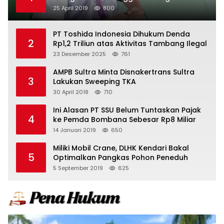
25 April 2019
800
PT Toshida Indonesia Dihukum Denda
2
Rp1,2 Triliun atas Aktivitas Tambang Ilegal
23 Desember 2025
761
AMPB Sultra Minta Disnakertrans Sultra
3
Lakukan Sweeping TKA
30 April 2018
710
Ini Alasan PT SSU Belum Tuntaskan Pajak
4
ke Pemda Bombana Sebesar Rp8 Miliar
14 Januari 2019
650
Miliki Mobil Crane, DLHK Kendari Bakal
5
Optimalkan Pangkas Pohon Peneduh
5 September 2019
625