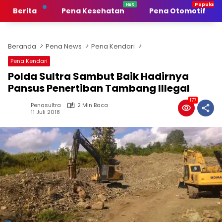
Langsung
Berita
Pena Kesehatan
Pena Otomotif
ke
konten
Beranda
Pena News
Pena Kendari
Pena Kendari
Polda Sultra Sambut Baik Hadirnya
Pansus Penertiban Tambang Illegal
177
Penasultra
2 Min Baca
11 Juli 2018