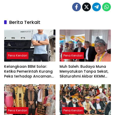
Berita Terkait
Pena Kendari
Pena Kendari
Kelangkaan BBM Solar:
Muh Saleh: Budaya Muna
Ketika Pemerintah Kurang
Menyatukan Tanpa Sekat,
Peka terhadap Ancaman
Silaturahmi Akbar KKMM
Ekonomi Daerah
Sultra Jadi Ruang Merawat
Persaudaraan
Pena Kendari
Pena Kendari