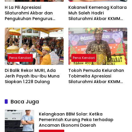
H La Pili Apresiasi
Kakanwil Kemenag Kaltara
Silaturahmi Akbar dan
Muh Saleh Hadiri
Pengukuhan Pengurus
Silaturahmi Akbar KKMM
KKMM Sultra
Sultra di Kendari
Pena Kendari
Pena Kendari
Di Balik Rekor MURI, Ada
Tokoh Pemuda Kelurahan
Jerih Payah Ibu-Ibu Muna
Tobimeita Apresiasi
Siapkan 1.228 Dulang
Silaturahmi Akbar KKMM
Sultra
Baca Juga
Kelangkaan BBM Solar: Ketika
Pemerintah Kurang Peka terhadap
Ancaman Ekonomi Daerah