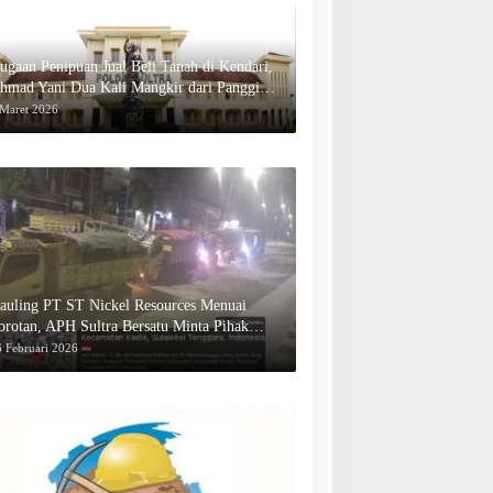
ugaan Penipuan Jual Beli Tanah di Kendari,
hmad Yani Dua Kali Mangkir dari Panggilan
olda Sultra
 Maret 2026
auling PT ST Nickel Resources Menuai
orotan, APH Sultra Bersatu Minta Pihak
erwenang Bertindak
 Februari 2026