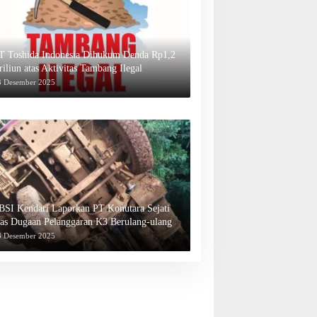
T Toshida Indonesia Dihukum Denda Rp1,2
riliun atas Aktivitas Tambang Ilegal
3 Desember 2025
BSI Kendari Laporkan PT Konutara Sejati
tas Dugaan Pelanggaran K3 Berulang-ulang
3 Desember 2025