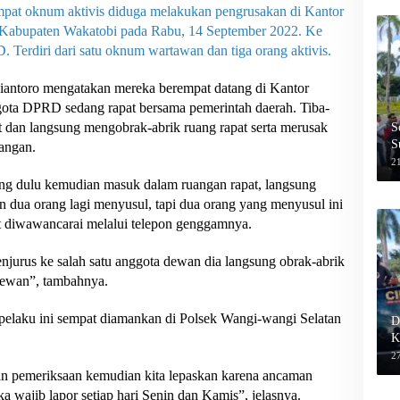
pat oknum aktivis diduga melakukan pengrusakan di Kantor
abupaten Wakatobi pada Rabu, 14 September 2022. Ke
D. Terdiri dari satu oknum wartawan dan tiga orang aktivis.
antoro mengatakan mereka berempat datang di Kantor
ota DPRD sedang rapat bersama pemerintah daerah. Tiba-
t dan langsung mengobrak-abrik ruang rapat serta merusak
S
S
angan.
2
ng dulu kemudian masuk dalam ruangan rapat, langsung
 dua orang lagi menyusul, tapi dua orang yang menyusul ini
t diwawancarai melalui telepon genggamnya.
njurus ke salah satu anggota dewan dia langsung obrak-abrik
dewan”, tambahnya.
pelaku ini sempat diamankan di Polsek Wangi-wangi Selatan
D
K
27
an pemeriksaan kemudian kita lepaskan karena ancaman
wajib lapor setiap hari Senin dan Kamis”, jelasnya.