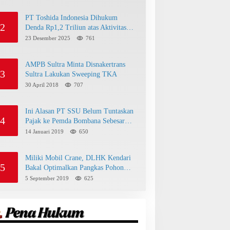
PT Toshida Indonesia Dihukum
2
Denda Rp1,2 Triliun atas Aktivitas
Tambang Ilegal
23 Desember 2025
761
AMPB Sultra Minta Disnakertrans
3
Sultra Lakukan Sweeping TKA
30 April 2018
707
Ini Alasan PT SSU Belum Tuntaskan
4
Pajak ke Pemda Bombana Sebesar
Rp8 Miliar
14 Januari 2019
650
Miliki Mobil Crane, DLHK Kendari
5
Bakal Optimalkan Pangkas Pohon
Peneduh
5 September 2019
625