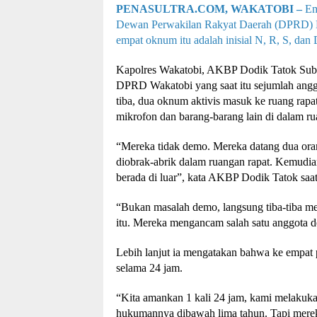
PENASULTRA.COM, WAKATOBI –
Em
Dewan Perwakilan Rakyat Daerah (DPRD) K
empat oknum itu adalah inisial N, R, S, dan 
Kapolres Wakatobi, AKBP Dodik Tatok Subi
DPRD Wakatobi yang saat itu sejumlah angg
tiba, dua oknum aktivis masuk ke ruang rapa
mikrofon dan barang-barang lain di dalam ru
“Mereka tidak demo. Mereka datang dua ora
diobrak-abrik dalam ruangan rapat. Kemudian
berada di luar”, kata AKBP Dodik Tatok saa
“Bukan masalah demo, langsung tiba-tiba me
itu. Mereka mengancam salah satu anggota 
Lebih lanjut ia mengatakan bahwa ke empat 
selama 24 jam.
“Kita amankan 1 kali 24 jam, kami melakuk
hukumannya dibawah lima tahun. Tapi mereka 