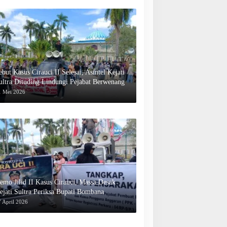
ebut Kasus Cirauci II Selesai, Asintel Kejati
ultra Dituding Lindungi Pejabat Berwenang
1 Mei 2026
emo Jilid II Kasus Cirauci, Massa Desak
ejati Sultra Periksa Bupati Bombana
 April 2026