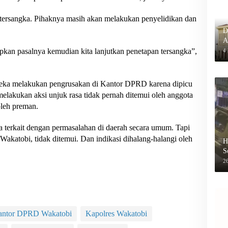
n tersangka. Pihaknya masih akan melakukan penyelidikan dan
D
A
P
apkan pasalnya kemudian kita lanjutkan penetapan tersangka”,
4
ereka melakukan pengrusakan di Kantor DPRD karena dipicu
 melakukan aksi unjuk rasa tidak pernah ditemui oleh anggota
oleh preman.
a terkait dengan permasalahan di daerah secara umum. Tapi
 Wakatobi, tidak ditemui. Dan indikasi dihalang-halangi oleh
H
S
B
26
antor DPRD Wakatobi
Kapolres Wakatobi