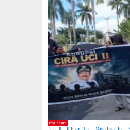
Pena Hukum
Demo Jilid II Kasus Cirauci, Massa Desak Kejati