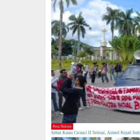
Pena Hukum
Sebut Kasus Cirauci II Selesai, Asintel Kejati S