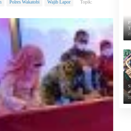
n
Polres Wakatobi
Wajib Lapor
Topik:
P
T
2
S
a
2