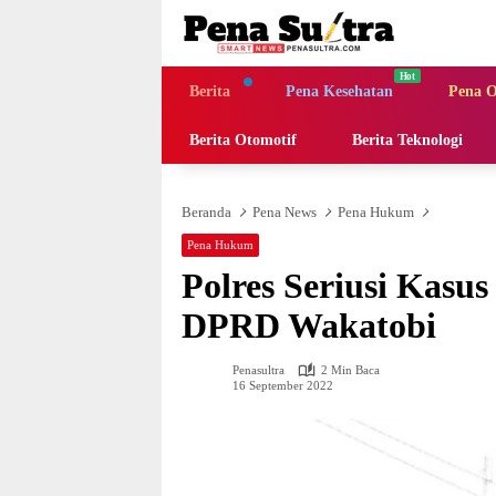
Langsung
ke
konten
Berita
Pena Kesehatan
Pena O
Berita Otomotif
Berita Teknologi
Beranda
Pena News
Pena Hukum
Pena Hukum
Polres Seriusi Kasu
DPRD Wakatobi
Penasultra
2 Min Baca
16 September 2022