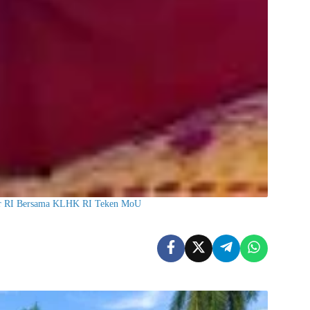
er RI Bersama KLHK RI Teken MoU