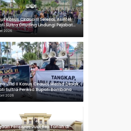
ut Kasus Cirauci II Selesai, Asintel
ati Sultra Dituding Lindungi Pejabat
rwenang
ei 2026
o Jilid II Kasus Cirauci, Massa Desak
ati Sultra Periksa Bupati Bombana
pril 2026
aan Penipuan Jual Beli Tanah di