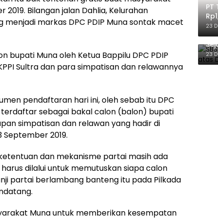
PT 
 2019. Bilangan jalan Dahlia, Kelurahan
Rp1
g menjadi markas DPC PDIP Muna sontak macet
Ile
23 
SBS
Sej
Ber
lon bupati Muna oleh Ketua Bappilu DPC PDIP
23 
KPPI Sultra dan para simpatisan dan relawannya
en pendaftaran hari ini, oleh sebab itu DPC
rdaftar sebagai bakal calon (balon) bupati
dapan simpatisan dan relawan yang hadir di
3 September 2019.
 ketentuan dan mekanisme partai masih ada
harus dilalui untuk memutuskan siapa calon
ji partai berlambang banteng itu pada Pilkada
ndatang.
yarakat Muna untuk memberikan kesempatan