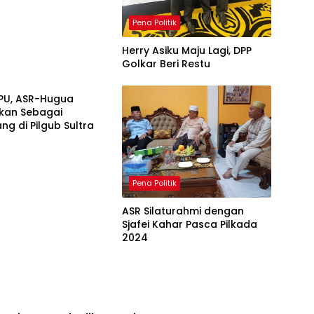
Pena Politik
Herry Asiku Maju Lagi, DPP
Golkar Beri Restu
litik
KPU, ASR-Hugua
pkan Sebagai
g di Pilgub Sultra
Pena Politik
ASR Silaturahmi dengan
Sjafei Kahar Pasca Pilkada
2024