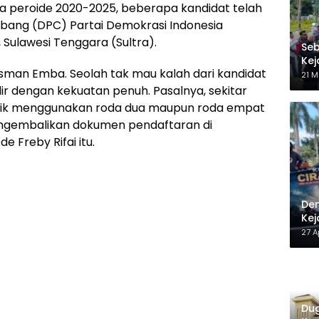
na peroide 2020-2025, beberapa kandidat telah
abang (DPC) Partai Demokrasi Indonesia
Sulawesi Tenggara (Sultra).
Seb
Kej
sman Emba. Seolah tak mau kalah dari kandidat
Be
21 M
ir dengan kekuatan penuh. Pasalnya, sekitar
baik menggunakan roda dua maupun roda empat
engembalikan dokumen pendaftaran di
e Freby Rifai itu.
Dem
Kej
27 A
Dug