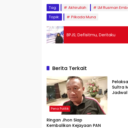
Tag:
Akhirullah
LM Rusman Emb
Topik:
Pilkada Muna
BPJS; Defisitmu, Deritaku
Berita Terkait
Pena Po
Pelaks
Sultra
Jadwal 
Pena Politik
Ringan Jhon Siap
Kembalikan Kejayaan PAN