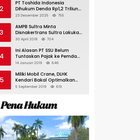
PT Toshida Indonesia
2
Dihukum Denda Rp1,2 Triliun
atas Aktivitas Tambang
23 Desember 2025
755
Ilegal
AMPB Sultra Minta
3
Disnakertrans Sultra Lakukan
Sweeping TKA
30 April 2018
704
Ini Alasan PT SSU Belum
4
Tuntaskan Pajak ke Pemda
Bombana Sebesar Rp8 Miliar
14 Januari 2019
646
Miliki Mobil Crane, DLHK
5
Kendari Bakal Optimalkan
Pangkas Pohon Peneduh
5 September 2019
619