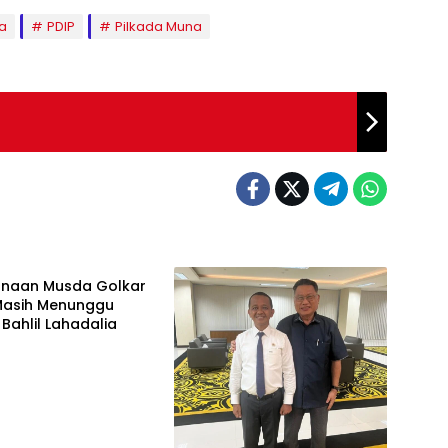
a
PDIP
Pilkada Muna
litik
anaan Musda Golkar
 Masih Menunggu
Bahlil Lahadalia