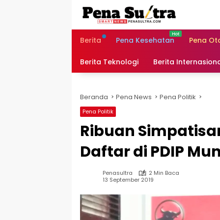
Langsung
ke
konten
Berita
Pena Kesehatan
Pena Ot
Berita Teknologi
Berita Internasion
Beranda
Pena News
Pena Politik
Pena Politik
Ribuan Simpatis
Daftar di PDIP Mu
Penasultra
2 Min Baca
13 September 2019