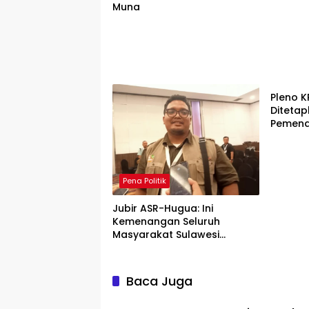
Muna
Pena Po
Pleno 
Diteta
Pemenan
Pena Politik
Jubir ASR-Hugua: Ini
Kemenangan Seluruh
Masyarakat Sulawesi
Tenggara
Baca Juga