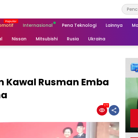
omotif
Internasional
Pena Teknologi
Lainnya
Ma
al
Nissan
Mitsubishi
Rusia
Ukraina
an Kawal Rusman Emba
na
177