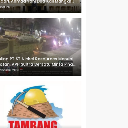
dari, Ahmad Yani Dua Kali Mangkir
i Panggilan Polda Sultra
aret 2026
ling PT ST Nickel Resources Menuai
otan, APH Sultra Bersatu Minta Pihak
wenang Bertindak
ebruari 2026