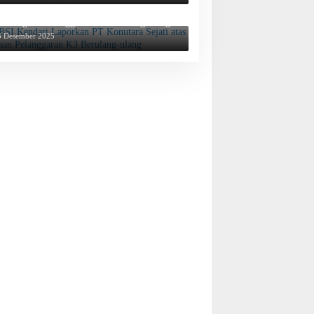
BSI Kendari Laporkan PT Konutara Sejati
tas Dugaan Pelanggaran K3 Berulang-ulang
3 Desember 2025