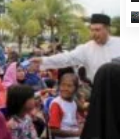
S
a
2