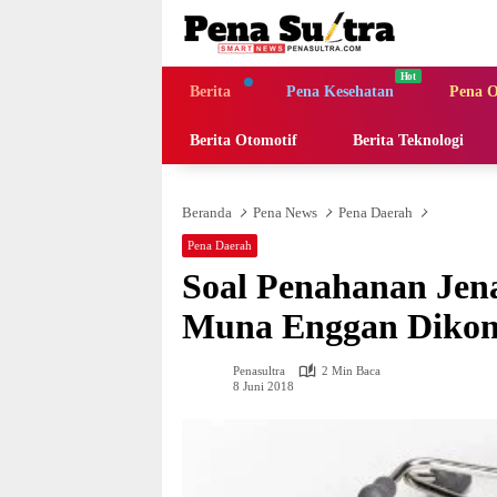
Langsung
ke
konten
Berita
Pena Kesehatan
Pena O
Berita Otomotif
Berita Teknologi
Beranda
Pena News
Pena Daerah
Pena Daerah
Soal Penahanan Jen
Muna Enggan Dikon
Penasultra
2 Min Baca
8 Juni 2018