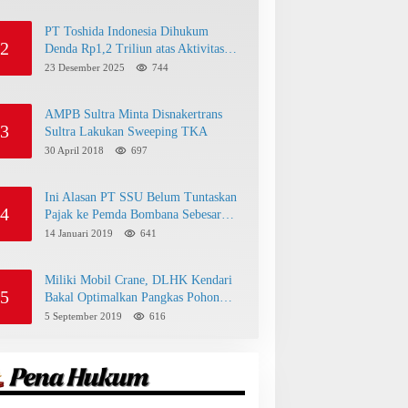
PT Toshida Indonesia Dihukum
2
Denda Rp1,2 Triliun atas Aktivitas
Tambang Ilegal
23 Desember 2025
744
AMPB Sultra Minta Disnakertrans
3
Sultra Lakukan Sweeping TKA
30 April 2018
697
Ini Alasan PT SSU Belum Tuntaskan
4
Pajak ke Pemda Bombana Sebesar
Rp8 Miliar
14 Januari 2019
641
Miliki Mobil Crane, DLHK Kendari
5
Bakal Optimalkan Pangkas Pohon
Peneduh
5 September 2019
616