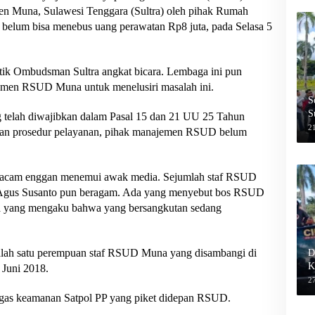
n Muna, Sulawesi Tenggara (Sultra) oleh pihak Rumah
elum bisa menebus uang perawatan Rp8 juta, pada Selasa 5
tik Ombudsman Sultra angkat bicara. Lembaga ini pun
men RSUD Muna untuk menelusiri masalah ini.
S
S
g telah diwajibkan dalam Pasal 15 dan 21 UU 25 Tahun
2
 dan prosedur pelayanan, pihak manajemen RSUD belum
acam enggan menemui awak media. Sejumlah staf RSUD
n Agus Susanto pun beragam. Ada yang menyebut bos RSUD
uga yang mengaku bahwa yang bersangkutan sedang
a salah satu perempuan staf RSUD Muna yang disambangi di
D
K
 Juni 2018.
27
tugas keamanan Satpol PP yang piket didepan RSUD.