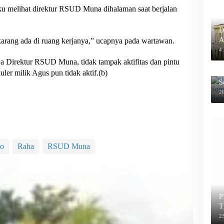
ku melihat direktur RSUD Muna dihalaman saat berjalan
D
A
ekarang ada di ruang kerjanya,” ucapnya pada wartawan.
P
4
rektur RSUD Muna, tidak tampak aktifitas dan pintu
ler milik Agus pun tidak aktif.(b)
H
S
B
26
to
Raha
RSUD Muna
P
T
2