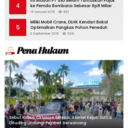
Ini Alasan PT SSU Belum Tuntaskan Pajak
4
ke Pemda Bombana Sebesar Rp8 Miliar
14 Januari 2019
651
Miliki Mobil Crane, DLHK Kendari Bakal
5
Optimalkan Pangkas Pohon Peneduh
5 September 2019
626
Sebut Kasus Cirauci II Selesai, Asintel Kejati Sultra
Dituding Lindungi Pejabat Berwenang