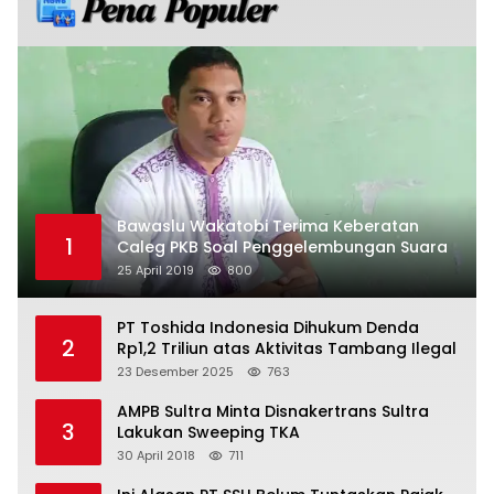
Bawaslu Wakatobi Terima Keberatan
1
Caleg PKB Soal Penggelembungan Suara
25 April 2019
800
PT Toshida Indonesia Dihukum Denda
2
Rp1,2 Triliun atas Aktivitas Tambang Ilegal
23 Desember 2025
763
AMPB Sultra Minta Disnakertrans Sultra
3
Lakukan Sweeping TKA
30 April 2018
711