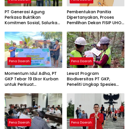
PT Generasi Agung
Pembentukan Panitia
Perkasa Buktikan
Dipertanyakan, Proses
Komitmen Sosial, Salurkan
Pemilihan Dekan FISIP UHO
PPM Rp859,4 Juta untuk
Menuai Kritik
Masyarakat Lingkar
Tambang
Pena Daerah
Pena Daerah
Momentum Idul Adha, PT
Lewat Program
GKP Tebar 19 Ekor Kurban
Biodiversitas PT GKP,
untuk Perkuat
Peneliti Ungkap Spesies
Perekonomian Lokal
Baru di Pulau Wawonii
Pena Daerah
Pena Daerah