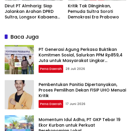
Dirut PT Almharig: Siap
Kritik Tak Diinginkan,
Jalankan Arahan DPRD
Pemuda Sultra Soroti
Sultra, Longsor Kabaena
Demokrasi Era Prabowo
Force Majeure
Baca Juga
PT Generasi Agung Perkasa Buktikan
Komitmen Sosial, Salurkan PPM Rp859,4
Juta untuk Masyarakat Lingkar
Tambang
Pena Daerah
28 Juli 2026
Pembentukan Panitia Dipertanyakan,
Proses Pemilihan Dekan FISIP UHO Menuai
Kritik
Pena Daerah
17 Juni 2026
Momentum Idul Adha, PT GKP Tebar 19
Ekor Kurban untuk Perkuat
Perekonomian Lokal