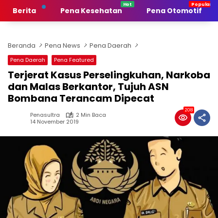
Langsung
Berita
Pena Kesehatan
Pena Otomotif
ke
konten
Beranda
Pena News
Pena Daerah
Pena Daerah
Pena Featured
Terjerat Kasus Perselingkuhan, Narkoba
dan Malas Berkantor, Tujuh ASN
Bombana Terancam Dipecat
208
Penasultra
2 Min Baca
14 November 2019