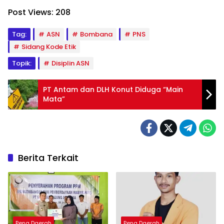
Post Views:
208
Tag:
ASN
Bombana
PNS
Sidang Kode Etik
Topik:
Disiplin ASN
PT Antam dan DLH Konut Diduga “Main
Mata”
Berita Terkait
Pena Daerah
Pena Daerah