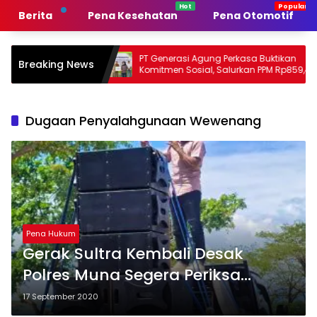
Langsung
Berita
Pena Kesehatan
Pena Otomotif
ke
konten
emerintah
PT Generasi Agung Perkasa Buktikan
M
Breaking News
n
Komitmen Sosial, Salurkan PPM Rp859,4
T
Juta untuk Masyarakat Lingkar
S
Tambang
P
Dugaan Penyalahgunaan Wewenang
Pena Hukum
Gerak Sultra Kembali Desak
Polres Muna Segera Periksa
Direktur PT Maju Setia
17 September 2020