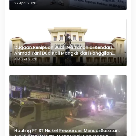
27 April 2026
Dugaan Penipuan Jual Beli Tanah di Kendari,
Ahmad Yani Dua Kali Mangkir dari Panggilan
Polda Sultra
4 Maret 2026
Hauling PT ST Nickel Resources Menuai Sorotan,