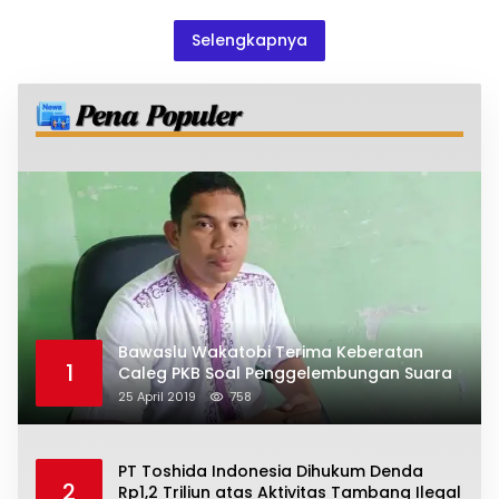
Nusasentosa
Selengkapnya
Bawaslu Wakatobi Terima Keberatan
1
Caleg PKB Soal Penggelembungan Suara
25 April 2019
758
PT Toshida Indonesia Dihukum Denda
2
Rp1,2 Triliun atas Aktivitas Tambang Ilegal