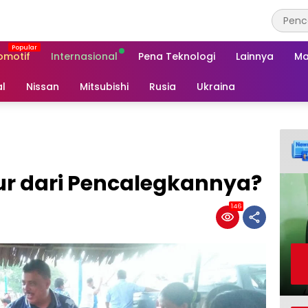
omotif
Internasional
Pena Teknologi
Lainnya
Ma
al
Nissan
Mitsubishi
Rusia
Ukraina
r dari Pencalegkannya?
146