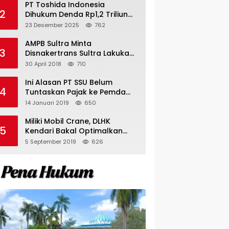
PT Toshida Indonesia
2
Dihukum Denda Rp1,2 Triliun
atas Aktivitas Tambang
23 Desember 2025
762
Ilegal
AMPB Sultra Minta
3
Disnakertrans Sultra Lakukan
Sweeping TKA
30 April 2018
710
Ini Alasan PT SSU Belum
4
Tuntaskan Pajak ke Pemda
Bombana Sebesar Rp8 Miliar
14 Januari 2019
650
Miliki Mobil Crane, DLHK
5
Kendari Bakal Optimalkan
Pangkas Pohon Peneduh
5 September 2019
626