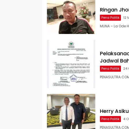
Ringan Jho
Pena Politik
12 
MUNA – La Ode 
Pelaksanaa
Jadwal Bahl
Pena Politik
24 
PENASULTRA.COM,
Herry Asiku
Pena Politik
4 O
PENASULTRA.COM, 