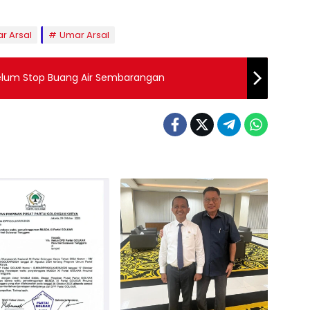
r Arsal
Umar Arsal
 Belum Stop Buang Air Sembarangan