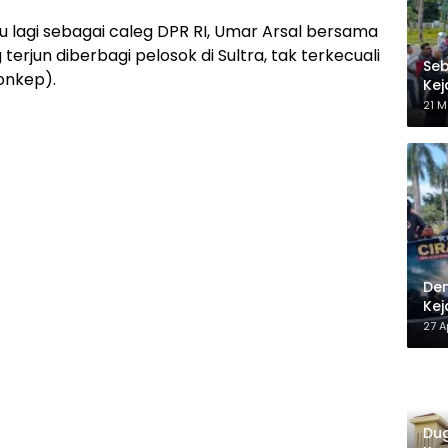
lagi sebagai caleg DPR RI, Umar Arsal bersama
erjun diberbagi pelosok di Sultra, tak terkecuali
Seb
onkep).
Kej
Be
21 M
Dem
Kej
27 A
Dug