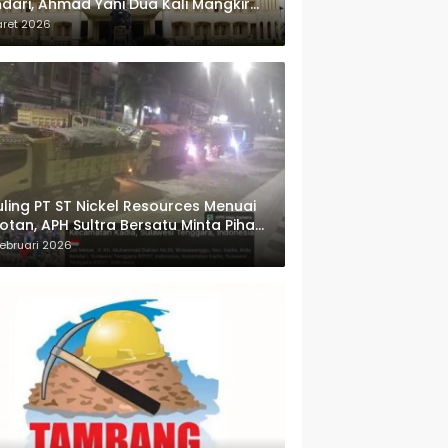
dari, Ahmad Yani Dua Kali Mangkir
i Panggilan Polda Sultra
aret 2026
ling PT ST Nickel Resources Menuai
otan, APH Sultra Bersatu Minta Pihak
wenang Bertindak
ebruari 2026