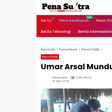
Langsung
ke
konten
Berita
Pena Kesehatan
Pena Ot
Berita Teknologi
Berita Internasion
Beranda
Pena News
Pena Politik
Pena Politik
Umar Arsal Mundu
Penasultra
2 Min Baca
10 April 2019