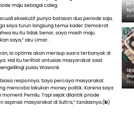
PT 
ode maju sebagai caleg.
Rp1
Ile
23 
Kecuali eksekutif punya batasan dua periode saja.
ngga saya turun langsung temui kader Demokrat
a isu itu tidak benar, saya masih maju.
kan saya,” aku Umar.
akan, ia optimis akan meraup suara terbanyak di
a. Hal itu terlihat antusias masyarakat saat
engelilingi pulau Wawonii.
SBS
Sej
r biasa responnya. Saya percaya masyarakat
Ber
23 
ang mencoba lakukan money politik. Karena saya
 moment Pemilu. Tapi sejak dilantik priode
aspirasi masyarakat di Sultra,” tandasnya.(
b
)