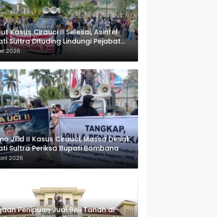
ut Kasus Cirauci II Selesai, Asintel
ati Sultra Dituding Lindungi Pejabat
rwenang
ei 2026
o Jilid II Kasus Cirauci, Massa Desak
ati Sultra Periksa Bupati Bombana
pril 2026
aan Penipuan Jual Beli Tanah di