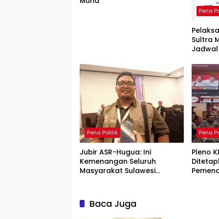
Muna
Pena Po
Pelaks
Sultra
Jadwal 
Pena Politik
Pena Po
Jubir ASR-Hugua: Ini
Pleno 
Kemenangan Seluruh
Diteta
Masyarakat Sulawesi
Pemenan
Tenggara
Baca Juga