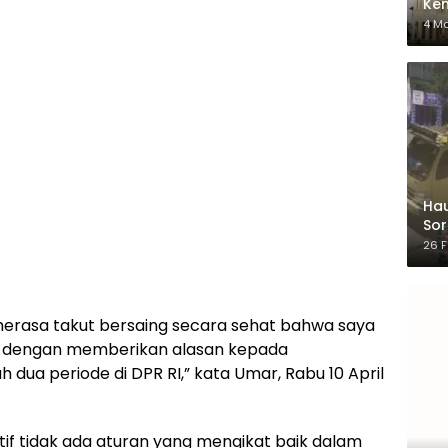
Ken
dar
4 M
Hau
Sor
Ber
26 F
 merasa takut bersaing secara sehat bahwa saya
RI, dengan memberikan alasan kepada
dua periode di DPR RI,” kata Umar, Rabu 10 April
atif tidak ada aturan yang mengikat baik dalam