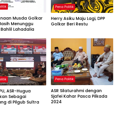
litik
Pena Politik
anaan Musda Golkar
Herry Asiku Maju Lagi, DPP
 Masih Menunggu
Golkar Beri Restu
Bahlil Lahadalia
Pena Politik
litik
ASR Silaturahmi dengan
KPU, ASR-Hugua
Sjafei Kahar Pasca Pilkada
pkan Sebagai
2024
g di Pilgub Sultra