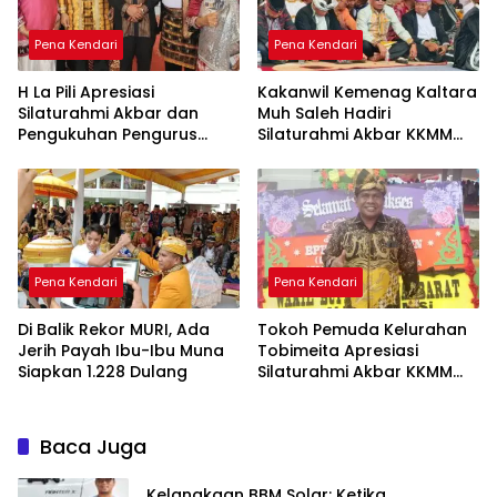
Pena Kendari
Pena Kendari
H La Pili Apresiasi
Kakanwil Kemenag Kaltara
Silaturahmi Akbar dan
Muh Saleh Hadiri
Pengukuhan Pengurus
Silaturahmi Akbar KKMM
KKMM Sultra
Sultra di Kendari
Pena Kendari
Pena Kendari
Di Balik Rekor MURI, Ada
Tokoh Pemuda Kelurahan
Jerih Payah Ibu-Ibu Muna
Tobimeita Apresiasi
Siapkan 1.228 Dulang
Silaturahmi Akbar KKMM
Sultra
Baca Juga
Kelangkaan BBM Solar: Ketika