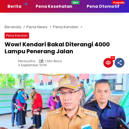
Langsung
Berita
Pena Kesehatan
Pena Otomotif
ke
konten
Beranda
Pena News
Pena Kendari
Pena Kendari
Wow! Kendari Bakal Diterangi 4000
Lampu Penerang Jalan
111
Penasultra
1 Min Baca
3 September 2019