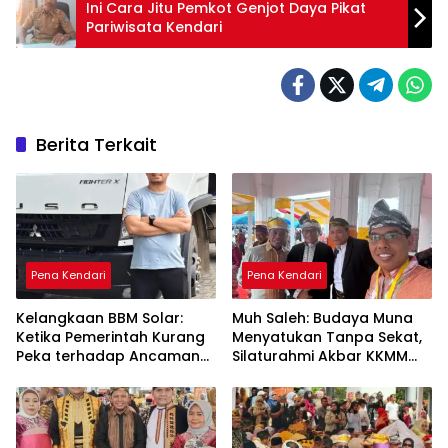
Ini Cara Jitu Pemkot Genjot Daya Pikat
Pariwisata Kendari
Berita Terkait
Pena Kendari
Pena Kendari
Kelangkaan BBM Solar:
Muh Saleh: Budaya Muna
Ketika Pemerintah Kurang
Menyatukan Tanpa Sekat,
Peka terhadap Ancaman
Silaturahmi Akbar KKMM
Ekonomi Daerah
Sultra Jadi Ruang Merawat
Persaudaraan