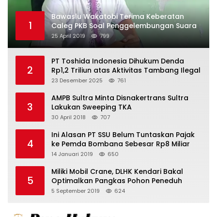
Bawaslu Wakatobi Terima Keberatan
1
Caleg PKB Soal Penggelembungan Suara
25 April 2019
799
PT Toshida Indonesia Dihukum Denda
2
Rp1,2 Triliun atas Aktivitas Tambang Ilegal
23 Desember 2025
761
AMPB Sultra Minta Disnakertrans Sultra
3
Lakukan Sweeping TKA
30 April 2018
707
Ini Alasan PT SSU Belum Tuntaskan Pajak
4
ke Pemda Bombana Sebesar Rp8 Miliar
14 Januari 2019
650
Miliki Mobil Crane, DLHK Kendari Bakal
5
Optimalkan Pangkas Pohon Peneduh
5 September 2019
624