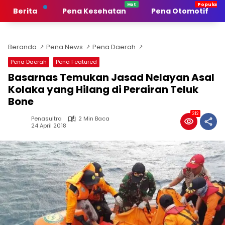
Langsung
Berita
Pena Kesehatan
Pena Otomotif
ke
konten
Beranda
Pena News
Pena Daerah
Pena Daerah
Pena Featured
Basarnas Temukan Jasad Nelayan Asal
Kolaka yang Hilang di Perairan Teluk
Bone
312
Penasultra
2 Min Baca
24 April 2018