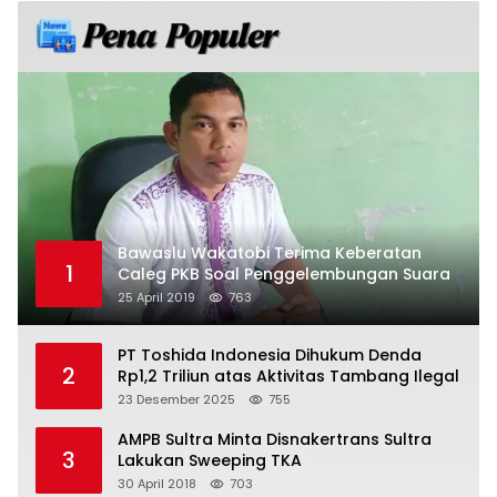
Bawaslu Wakatobi Terima Keberatan
1
Caleg PKB Soal Penggelembungan Suara
25 April 2019
763
PT Toshida Indonesia Dihukum Denda
2
Rp1,2 Triliun atas Aktivitas Tambang Ilegal
23 Desember 2025
755
AMPB Sultra Minta Disnakertrans Sultra
3
Lakukan Sweeping TKA
30 April 2018
703