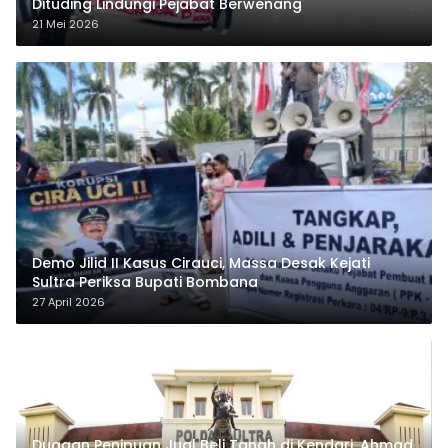
Dituding Lindungi Pejabat Berwenang
21 Mei 2026
Demo Jilid II Kasus Cirauci, Massa Desak Kejati
Sultra Periksa Bupati Bombana
27 April 2026
Dugaan Penipuan Jual Beli Tanah di Kendari, Ahmad