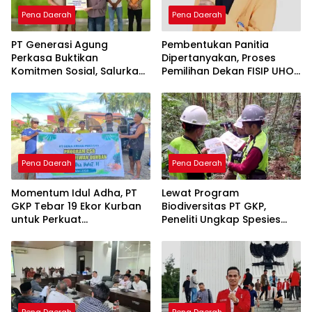
Pena Daerah
Pena Daerah
PT Generasi Agung
Pembentukan Panitia
Perkasa Buktikan
Dipertanyakan, Proses
Komitmen Sosial, Salurkan
Pemilihan Dekan FISIP UHO
PPM Rp859,4 Juta untuk
Menuai Kritik
Masyarakat Lingkar
Tambang
Pena Daerah
Pena Daerah
Momentum Idul Adha, PT
Lewat Program
GKP Tebar 19 Ekor Kurban
Biodiversitas PT GKP,
untuk Perkuat
Peneliti Ungkap Spesies
Perekonomian Lokal
Baru di Pulau Wawonii