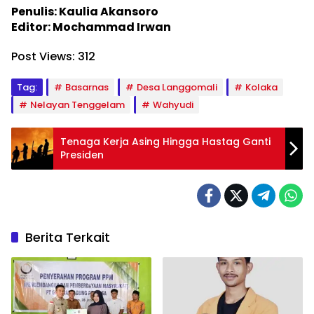
Penulis: Kaulia Akansoro
Editor: Mochammad Irwan
Post Views:
312
Tag:
Basarnas
Desa Langgomali
Kolaka
Nelayan Tenggelam
Wahyudi
Tenaga Kerja Asing Hingga Hastag Ganti
Presiden
Berita Terkait