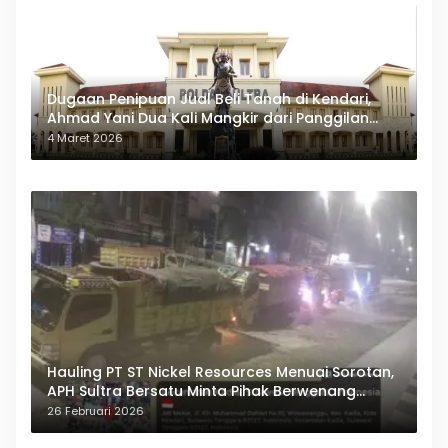
Dugaan Penipuan Jual Beli Tanah di Kendari,
Ahmad Yani Dua Kali Mangkir dari Panggilan
Polda Sultra
4 Maret 2026
Hauling PT ST Nickel Resources Menuai Sorotan,
APH Sultra Bersatu Minta Pihak Berwenang
Bertindak
26 Februari 2026