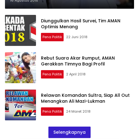
Tuntas
16 Agustus 2018
Diunggulkan Hasil Survei, Tim AMAN
Optimis Menang
Pena Politik
22 Juni 2018
Rebut Suara Akar Rumput, AMAN
Gerakkan Timnya Bagi Profil
Pena Politik
2 April 2018
Relawan Komandan Sultra, Siap All Out
Menangkan Ali Mazi-Lukman
Pena Politik
24 Maret 2018
Selengkapnya