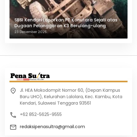
SBSI Kendari Laporkan PT Konutara Sejati atas
Dugaan Pelanggaran K3 Berulang-ulang
23 Desember 2025
Jl. HEA Mokodompit Nomor 60, (Depan Kampus
Baru UHO), Kelurahan Lalolara, Kec. Kambu, Kota
Kendari, Sulawesi Tenggara 93561
+62 852-5625-9555
redaksipenasultra@gmail.com