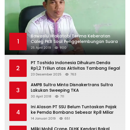
Bawaslu Wakatobi Terima Keberatan
1
Caleg PKB Soal Penggelembungan Suara
25 April 2019
800
PT Toshida Indonesia Dihukum Denda
2
Rp1,2 Triliun atas Aktivitas Tambang Ilegal
23 Desember 2025
763
AMPB Sultra Minta Disnakertrans Sultra
3
Lakukan Sweeping TKA
30 April 2018
711
Ini Alasan PT SSU Belum Tuntaskan Pajak
4
ke Pemda Bombana Sebesar Rp8 Miliar
14 Januari 2019
651
Miliki Mobil Crane, DLHK Kendari Bakal