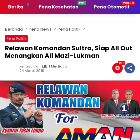
Langsung
Berita
Pena Kesehatan
Pena Otomotif
ke
konten
Beranda
Pena News
Pena Politik
Pena Politik
Relawan Komandan Sultra, Siap All Out
Menangkan Ali Mazi-Lukman
197
Penasultra
1 Min Baca
24 Maret 2018