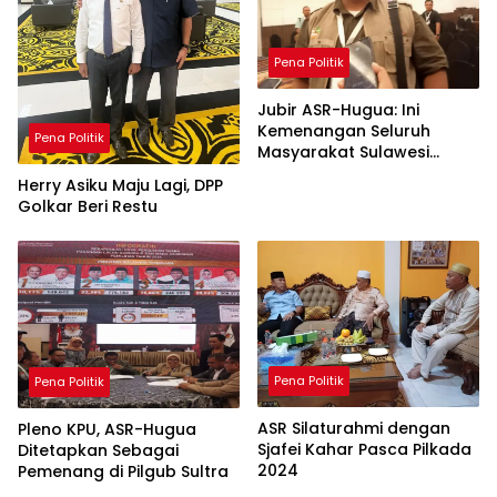
Pena Politik
Jubir ASR-Hugua: Ini
Kemenangan Seluruh
Pena Politik
Masyarakat Sulawesi
Tenggara
Herry Asiku Maju Lagi, DPP
Golkar Beri Restu
Pena Politik
Pena Politik
ASR Silaturahmi dengan
Pleno KPU, ASR-Hugua
Sjafei Kahar Pasca Pilkada
Ditetapkan Sebagai
2024
Pemenang di Pilgub Sultra