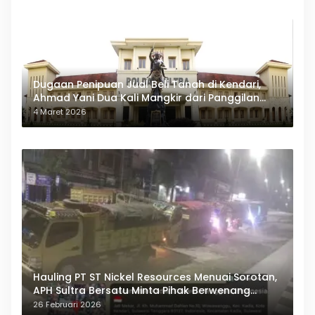
Dugaan Penipuan Jual Beli Tanah di Kendari,
Ahmad Yani Dua Kali Mangkir dari Panggilan
Polda Sultra
4 Maret 2026
Hauling PT ST Nickel Resources Menuai Sorotan,
APH Sultra Bersatu Minta Pihak Berwenang
Bertindak
26 Februari 2026