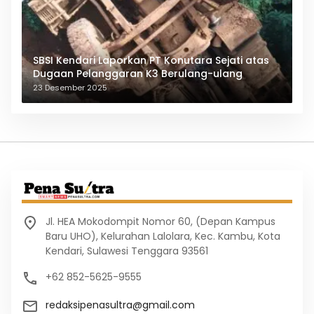
SBSI Kendari Laporkan PT Konutara Sejati atas
Dugaan Pelanggaran K3 Berulang-ulang
23 Desember 2025
Jl. HEA Mokodompit Nomor 60, (Depan Kampus
Baru UHO), Kelurahan Lalolara, Kec. Kambu, Kota
Kendari, Sulawesi Tenggara 93561
+62 852-5625-9555
redaksipenasultra@gmail.com