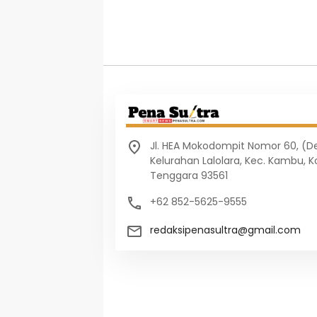
Jl. HEA Mokodompit Nomor 60, (
Kelurahan Lalolara, Kec. Kambu, K
Tenggara 93561
+62 852-5625-9555
redaksipenasultra@gmail.com