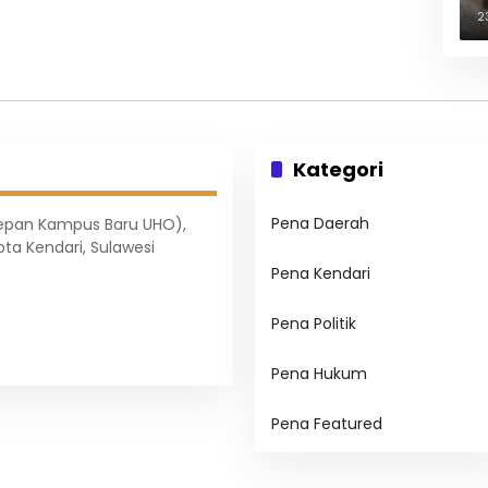
B
2
Kategori
Pena Daerah
Depan Kampus Baru UHO),
ota Kendari, Sulawesi
Pena Kendari
Pena Politik
Pena Hukum
Pena Featured