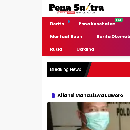
Langsung
ke
konten
Berita
Pena Kesehatan
Manfaat Buah
Berita Otomoti
Rusia
Ukraina
Breaking News
Aliansi Mahasiswa Laworo