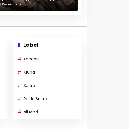
erulang-ulang
3 Desember 2025
Label
Kendari
Muna
Sultra
Polda Sultra
Ali Mazi