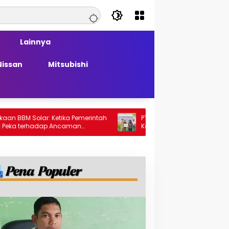
Lainnya
Nissan
Mitsubishi
lar: Ketika Pemerintah
PT Generasi Agung Perkasa Buktikan
hadap Ancaman
Komitmen Sosial, Salurkan PPM Rp859,
Juta untuk Masyarakat Lingkar
Tambang