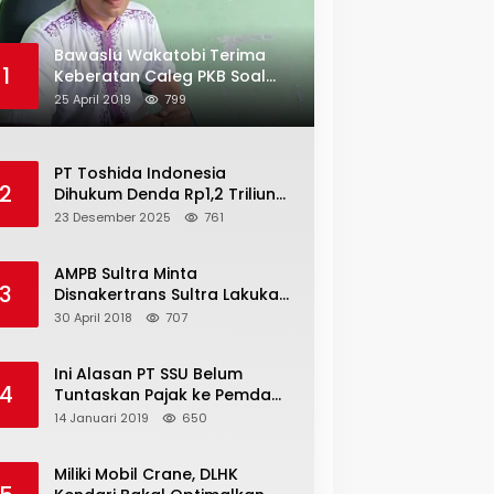
Bawaslu Wakatobi Terima
1
Keberatan Caleg PKB Soal
Penggelembungan Suara
25 April 2019
799
PT Toshida Indonesia
2
Dihukum Denda Rp1,2 Triliun
atas Aktivitas Tambang
23 Desember 2025
761
Ilegal
AMPB Sultra Minta
3
Disnakertrans Sultra Lakukan
Sweeping TKA
30 April 2018
707
Ini Alasan PT SSU Belum
4
Tuntaskan Pajak ke Pemda
Bombana Sebesar Rp8 Miliar
14 Januari 2019
650
Miliki Mobil Crane, DLHK