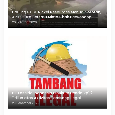
Hauling PT ST Nickel Resources Menuai Sorotan,
APH Sultra Bersatu Minta Pihak Berwenang
Bertindak
26 Februari 2026
PT Toshida Indonesia Dihukum Denda Rp1,2
Triliun atas Aktivitas Tambang Ilegal
23 Desember 2025