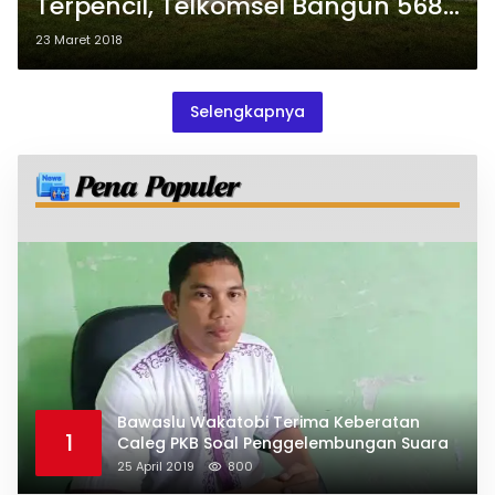
Terpencil, Telkomsel Bangun 568
BTS
23 Maret 2018
Selengkapnya
Bawaslu Wakatobi Terima Keberatan
1
Caleg PKB Soal Penggelembungan Suara
25 April 2019
800