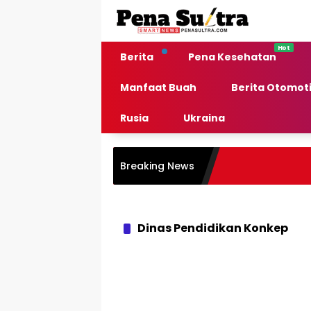
Langsung
ke
konten
Berita
Pena Kesehatan
Manfaat Buah
Berita Otomoti
Rusia
Ukraina
Breaking News
Dinas Pendidikan Konkep