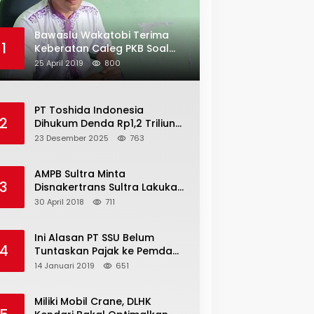
Bawaslu Wakatobi Terima
1
Keberatan Caleg PKB Soal
Penggelembungan Suara
25 April 2019
800
PT Toshida Indonesia
2
Dihukum Denda Rp1,2 Triliun
atas Aktivitas Tambang
23 Desember 2025
763
Ilegal
AMPB Sultra Minta
3
Disnakertrans Sultra Lakukan
Sweeping TKA
30 April 2018
711
Ini Alasan PT SSU Belum
4
Tuntaskan Pajak ke Pemda
Bombana Sebesar Rp8 Miliar
14 Januari 2019
651
Miliki Mobil Crane, DLHK