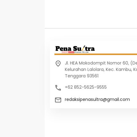
Jl. HEA Mokodompit Nomor 60, (
Kelurahan Lalolara, Kec. Kambu, K
Tenggara 93561
+62 852-5625-9555
redaksipenasultra@gmail.com