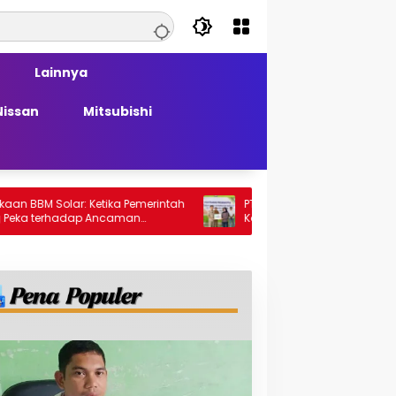
Lainnya
Nissan
Mitsubishi
olar: Ketika Pemerintah
PT Generasi Agung Perkasa Buktikan
rhadap Ancaman
Komitmen Sosial, Salurkan PPM Rp859,
Juta untuk Masyarakat Lingkar
Tambang