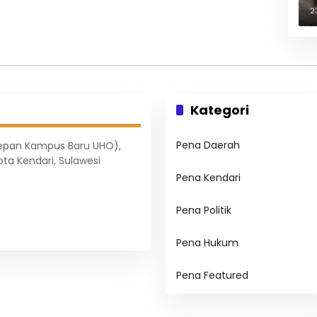
B
2
Kategori
Pena Daerah
Depan Kampus Baru UHO),
ota Kendari, Sulawesi
Pena Kendari
Pena Politik
Pena Hukum
Pena Featured