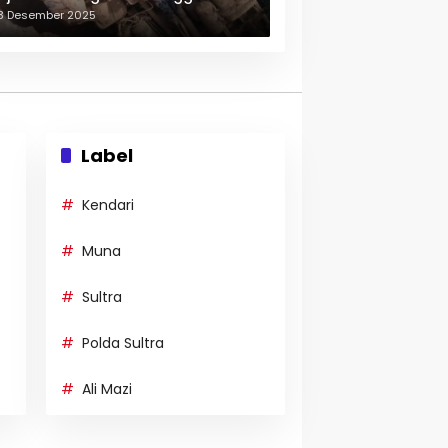
erulang-ulang
3 Desember 2025
Label
Kendari
Muna
Sultra
Polda Sultra
Ali Mazi