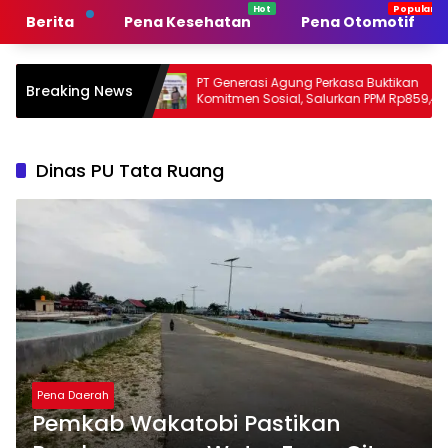
Langsung
Berita
Pena Kesehatan
Pena Otomotif
ke
konten
merintah
PT Generasi Agung Perkasa Buktikan
M
Breaking News
n
Komitmen Sosial, Salurkan PPM Rp859,4
T
Juta untuk Masyarakat Lingkar
S
Tambang
P
Dinas PU Tata Ruang
Pena Daerah
Pemkab Wakatobi Pastikan