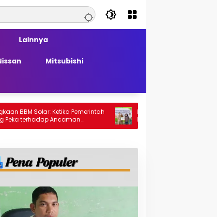
Lainnya
Nissan
Mitsubishi
olar: Ketika Pemerintah
PT Generasi Agung Perkasa Buktikan
rhadap Ancaman
Komitmen Sosial, Salurkan PPM Rp859
Juta untuk Masyarakat Lingkar
Tambang