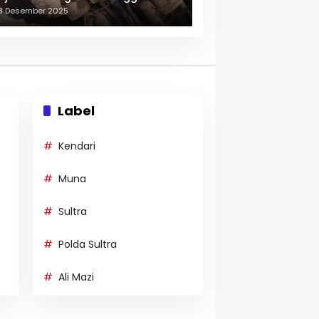
erulang-ulang
3 Desember 2025
Label
Kendari
Muna
Sultra
Polda Sultra
Ali Mazi