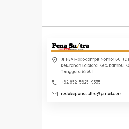
Jl. HEA Mokodompit Nomor 60, (
Kelurahan Lalolara, Kec. Kambu, K
Tenggara 93561
+62 852-5625-9555
redaksipenasultra@gmail.com