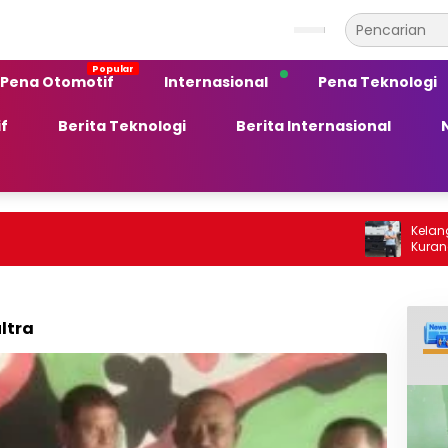
Pena Otomotif
Internasional
Pena Teknologi
f
Berita Teknologi
Berita Internasional
Kelangkaan BBM S
Kurang Peka te
Ekonomi Daerah
ltra