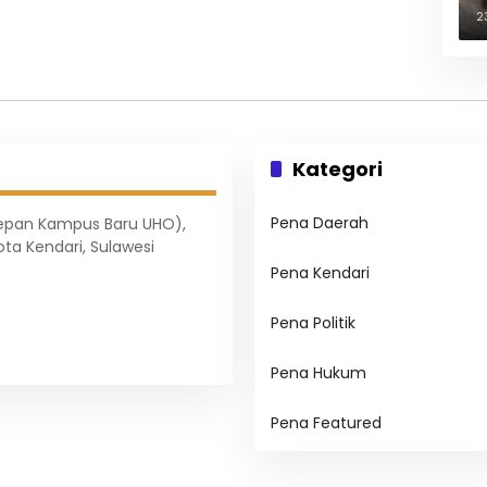
B
2
Kategori
Pena Daerah
Depan Kampus Baru UHO),
ota Kendari, Sulawesi
Pena Kendari
Pena Politik
Pena Hukum
Pena Featured