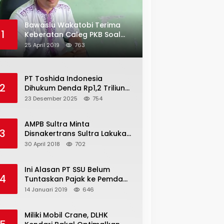
Bawaslu Wakatobi Terima
1
Keberatan Caleg PKB Soal
Penggelembungan Suara
25 April 2019
763
PT Toshida Indonesia
2
Dihukum Denda Rp1,2 Triliun
atas Aktivitas Tambang
23 Desember 2025
754
Ilegal
AMPB Sultra Minta
3
Disnakertrans Sultra Lakukan
Sweeping TKA
30 April 2018
702
Ini Alasan PT SSU Belum
4
Tuntaskan Pajak ke Pemda
Bombana Sebesar Rp8 Miliar
14 Januari 2019
646
Miliki Mobil Crane, DLHK