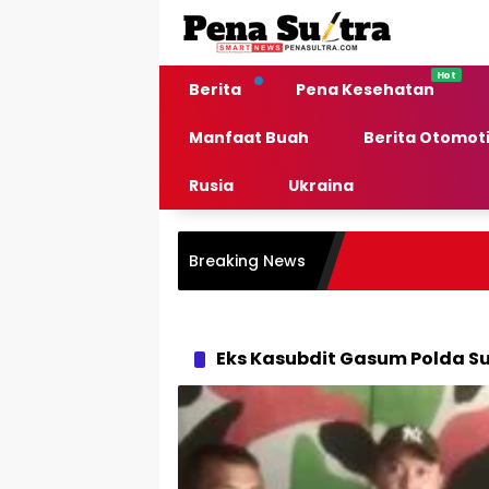
Langsung
ke
konten
Berita
Pena Kesehatan
Manfaat Buah
Berita Otomoti
Rusia
Ukraina
Breaking News
Eks Kasubdit Gasum Polda Su