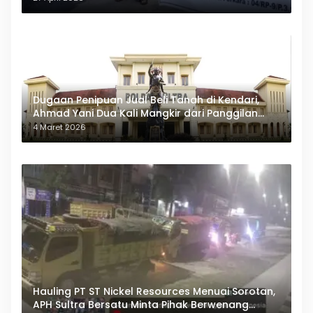
Dugaan Penipuan Jual Beli Tanah di Kendari,
Ahmad Yani Dua Kali Mangkir dari Panggilan
Polda Sultra
4 Maret 2026
Hauling PT ST Nickel Resources Menuai Sorotan,
APH Sultra Bersatu Minta Pihak Berwenang