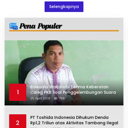
Selengkapnya
Bawaslu Wakatobi Terima Keberatan
1
Caleg PKB Soal Penggelembungan Suara
25 April 2019
799
PT Toshida Indonesia Dihukum Denda
2
Rp1,2 Triliun atas Aktivitas Tambang Ilegal