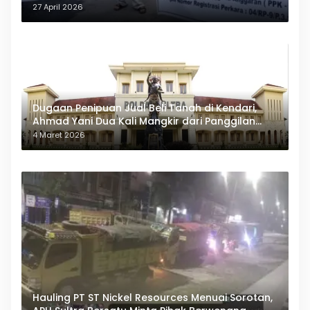
27 April 2026
Dugaan Penipuan Jual Beli Tanah di Kendari,
Ahmad Yani Dua Kali Mangkir dari Panggilan
Polda Sultra
4 Maret 2026
Hauling PT ST Nickel Resources Menuai Sorotan,