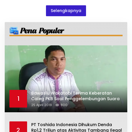
Selengkapnya
Bawaslu Wakatobi Terima Keberatan
1
Caleg PKB Soal Penggelembungan Suara
25 April 2019
800
PT Toshida Indonesia Dihukum Denda
2
Rp1,2 Triliun atas Aktivitas Tambang Ilegal