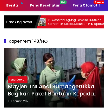
Langsung
Berita
Pena Kesehatan
Pena Otomotif
ke
konten
merintah
PT Generasi Agung Perkasa Buktikan
M
Breaking News
n
Komitmen Sosial, Salurkan PPM Rp859,4
T
Juta untuk Masyarakat Lingkar
S
Tambang
P
Kapenrem 143/HO
Pena Daerah
Mayjen TNI Andi Sumangerukka
Bagikan Paket Bantuan Kepada
Penenun Lokal di Buton
16 Februari 2021