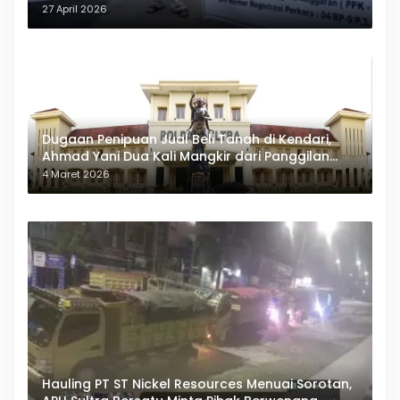
27 April 2026
Dugaan Penipuan Jual Beli Tanah di Kendari,
Ahmad Yani Dua Kali Mangkir dari Panggilan
Polda Sultra
4 Maret 2026
Hauling PT ST Nickel Resources Menuai Sorotan,