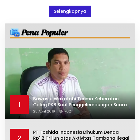
Selengkapnya
Bawaslu Wakatobi Terima Keberatan
1
Caleg PKB Soal Penggelembungan Suara
25 April 2019
762
PT Toshida Indonesia Dihukum Denda
2
Rp1,2 Triliun atas Aktivitas Tambang Ilegal