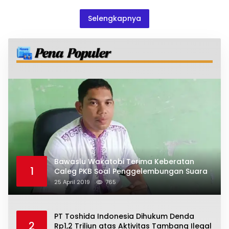
Selengkapnya
Bawaslu Wakatobi Terima Keberatan
1
Caleg PKB Soal Penggelembungan Suara
25 April 2019
765
PT Toshida Indonesia Dihukum Denda
2
Rp1,2 Triliun atas Aktivitas Tambang Ilegal