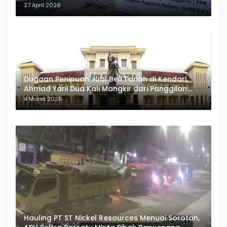
27 April 2026
Dugaan Penipuan Jual Beli Tanah di Kendari,
Ahmad Yani Dua Kali Mangkir dari Panggilan
Polda Sultra
4 Maret 2026
Hauling PT ST Nickel Resources Menuai Sorotan,