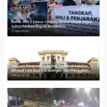
Demo Jilid II Kasus Cirauci, Massa Desak Kejati
Sultra Periksa Bupati Bombana
27 April 2026
Dugaan Penipuan Jual Beli Tanah di Kendari,
Ahmad Yani Dua Kali Mangkir dari Panggilan
Polda Sultra
4 Maret 2026