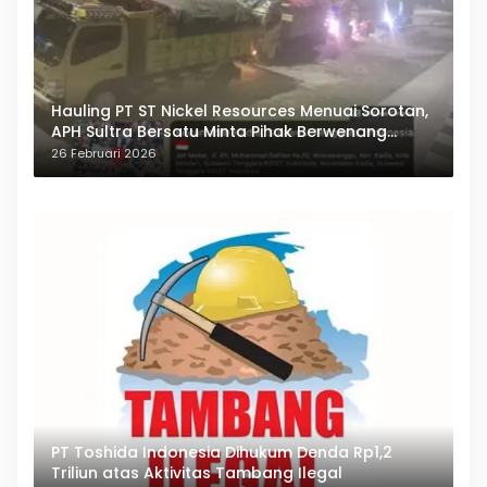
Hauling PT ST Nickel Resources Menuai Sorotan,
APH Sultra Bersatu Minta Pihak Berwenang
Bertindak
26 Februari 2026
PT Toshida Indonesia Dihukum Denda Rp1,2
Triliun atas Aktivitas Tambang Ilegal