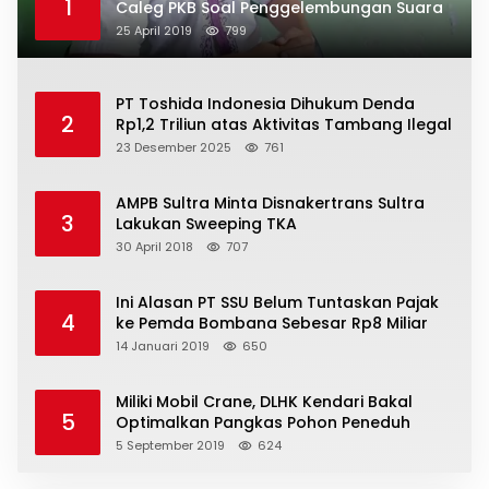
1
Caleg PKB Soal Penggelembungan Suara
25 April 2019
799
PT Toshida Indonesia Dihukum Denda
2
Rp1,2 Triliun atas Aktivitas Tambang Ilegal
23 Desember 2025
761
AMPB Sultra Minta Disnakertrans Sultra
3
Lakukan Sweeping TKA
30 April 2018
707
Ini Alasan PT SSU Belum Tuntaskan Pajak
4
ke Pemda Bombana Sebesar Rp8 Miliar
14 Januari 2019
650
Miliki Mobil Crane, DLHK Kendari Bakal
5
Optimalkan Pangkas Pohon Peneduh
5 September 2019
624