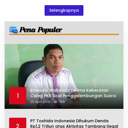
Kejayaan Daerah
Selengkapnya
Bawaslu Wakatobi Terima Keberatan
1
Caleg PKB Soal Penggelembungan Suara
25 April 2019
765
PT Toshida Indonesia Dihukum Denda
2
Rp1,2 Triliun atas Aktivitas Tambang Ilegal