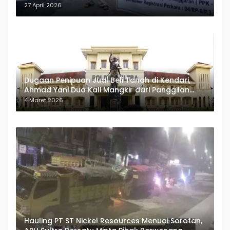
27 April 2026
Dugaan Penipuan Jual Beli Tanah di Kendari,
Ahmad Yani Dua Kali Mangkir dari Panggilan
Polda Sultra
4 Maret 2026
Hauling PT ST Nickel Resources Menuai Sorotan,