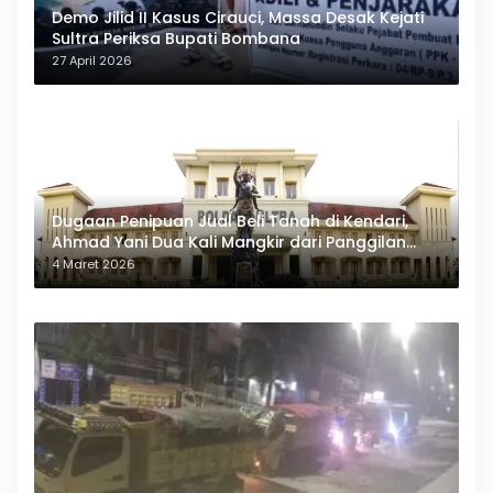
Demo Jilid II Kasus Cirauci, Massa Desak Kejati
Sultra Periksa Bupati Bombana
27 April 2026
Dugaan Penipuan Jual Beli Tanah di Kendari,
Ahmad Yani Dua Kali Mangkir dari Panggilan
Polda Sultra
4 Maret 2026