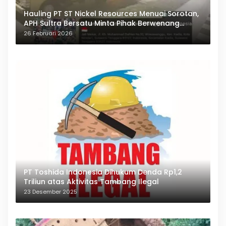
Hauling PT ST Nickel Resources Menuai Sorotan,
APH Sultra Bersatu Minta Pihak Berwenang
Bertindak
26 Februari 2026
PT Toshida Indonesia Dihukum Denda Rp1,2
Triliun atas Aktivitas Tambang Ilegal
23 Desember 2025