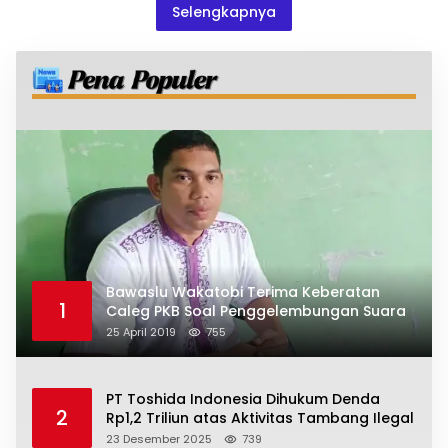
Selengkapnya
Bawaslu Wakatobi Terima Keberatan
1
Caleg PKB Soal Penggelembungan Suara
25 April 2019
755
PT Toshida Indonesia Dihukum Denda
2
Rp1,2 Triliun atas Aktivitas Tambang Ilegal
23 Desember 2025
739