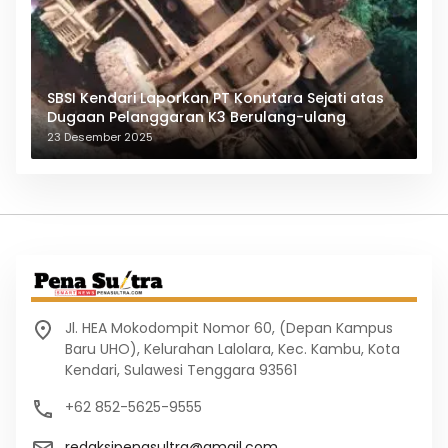
SBSI Kendari Laporkan PT Konutara Sejati atas
Dugaan Pelanggaran K3 Berulang-ulang
23 Desember 2025
Jl. HEA Mokodompit Nomor 60, (Depan Kampus
Baru UHO), Kelurahan Lalolara, Kec. Kambu, Kota
Kendari, Sulawesi Tenggara 93561
+62 852-5625-9555
redaksipenasultra@gmail.com