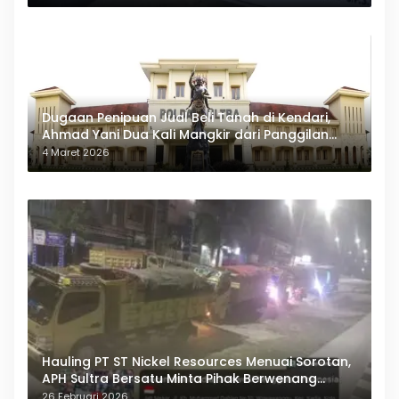
Dugaan Penipuan Jual Beli Tanah di Kendari,
Ahmad Yani Dua Kali Mangkir dari Panggilan
Polda Sultra
4 Maret 2026
Hauling PT ST Nickel Resources Menuai Sorotan,
APH Sultra Bersatu Minta Pihak Berwenang
Bertindak
26 Februari 2026