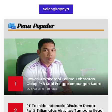
Terlibat Diduga Lepas Tangan
Selengkapnya
Bawaslu Wakatobi Terima Keberatan
1
Caleg PKB Soal Penggelembungan Suara
25 April 2019
763
PT Toshida Indonesia Dihukum Denda
2
Rp1,2 Triliun atas Aktivitas Tambang Ilegal