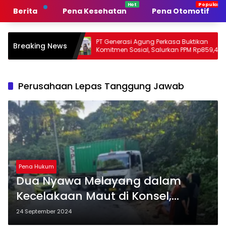
Langsung
Berita
Pena Kesehatan
Pena Otomotif
ke
konten
erintah
PT Generasi Agung Perkasa Buktikan
Mu
Breaking News
Komitmen Sosial, Salurkan PPM Rp859,4
Ta
Juta untuk Masyarakat Lingkar
Su
Tambang
Pe
Perusahaan Lepas Tanggung Jawab
Pena Hukum
Dua Nyawa Melayang dalam
Kecelakaan Maut di Konsel,
Perusahaan Angkutan yang
24 September 2024