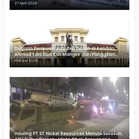
27 April 2026
Dugaan Penipuan Jual Beli Tanah di Kendari,
Ahmad Yani Dua Kali Mangkir dari Panggilan
Polda Sultra
4 Maret 2026
Hauling PT ST Nickel Resources Menuai Sorotan,