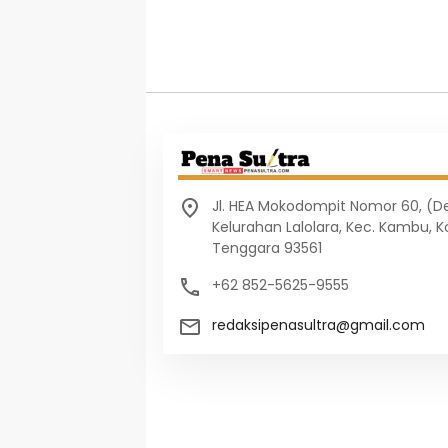
Jl. HEA Mokodompit Nomor 60, (
Kelurahan Lalolara, Kec. Kambu, K
Tenggara 93561
+62 852-5625-9555
redaksipenasultra@gmail.com