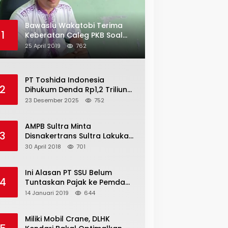
Bawaslu Wakatobi Terima
1
Keberatan Caleg PKB Soal
Penggelembungan Suara
25 April 2019
762
PT Toshida Indonesia
2
Dihukum Denda Rp1,2 Triliun
atas Aktivitas Tambang
23 Desember 2025
752
Ilegal
AMPB Sultra Minta
3
Disnakertrans Sultra Lakukan
Sweeping TKA
30 April 2018
701
Ini Alasan PT SSU Belum
4
Tuntaskan Pajak ke Pemda
Bombana Sebesar Rp8 Miliar
14 Januari 2019
644
Miliki Mobil Crane, DLHK