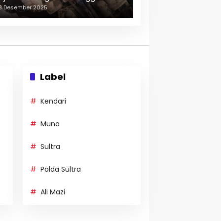
erulang-ulang
3 Desember 2025
Label
Kendari
Muna
Sultra
Polda Sultra
Ali Mazi