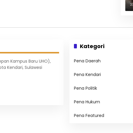
B
2
Kategori
Pena Daerah
Depan Kampus Baru UHO),
ota Kendari, Sulawesi
Pena Kendari
Pena Politik
Pena Hukum
Pena Featured