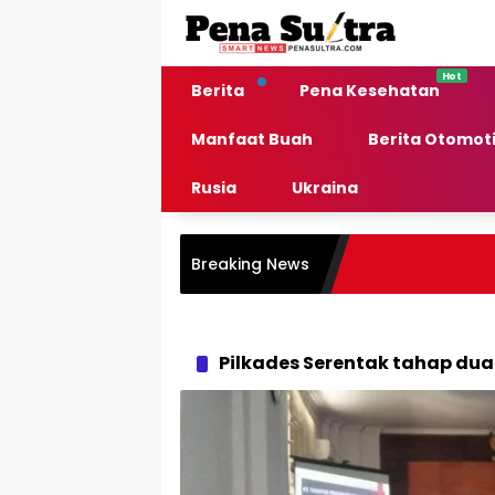
Langsung
ke
konten
Berita
Pena Kesehatan
Manfaat Buah
Berita Otomoti
Rusia
Ukraina
Breaking News
Pilkades Serentak tahap dua