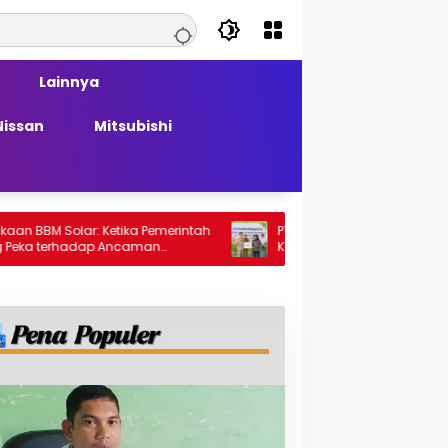
Lainnya
Nissan
Mitsubishi
lar: Ketika Pemerintah
PT Generasi Agung Perkasa Buktikan
hadap Ancaman
Komitmen Sosial, Salurkan PPM Rp859,
Juta untuk Masyarakat Lingkar
Tambang