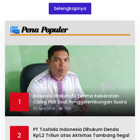
Selengkapnya
Bawaslu Wakatobi Terima Keberatan
1
Caleg PKB Soal Penggelembungan Suara
25 April 2019
765
PT Toshida Indonesia Dihukum Denda
2
Rp1,2 Triliun atas Aktivitas Tambang Ilegal