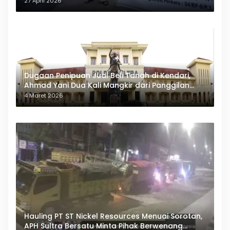
27 April 2026
Dugaan Penipuan Jual Beli Tanah di Kendari,
Ahmad Yani Dua Kali Mangkir dari Panggilan
Polda Sultra
4 Maret 2026
Hauling PT ST Nickel Resources Menuai Sorotan,
APH Sultra Bersatu Minta Pihak Berwenang