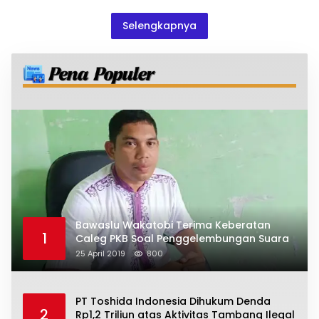
Selengkapnya
Bawaslu Wakatobi Terima Keberatan
1
Caleg PKB Soal Penggelembungan Suara
25 April 2019
800
PT Toshida Indonesia Dihukum Denda
2
Rp1,2 Triliun atas Aktivitas Tambang Ilegal