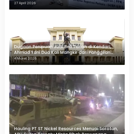
27 April 2026
Dugaan Penipuan Jual Beli Tanah di Kendari,
Ahmad Yani Dua Kali Mangkir dari Panggilan
Polda Sultra
4 Maret 2026
Hauling PT ST Nickel Resources Menuai Sorotan,