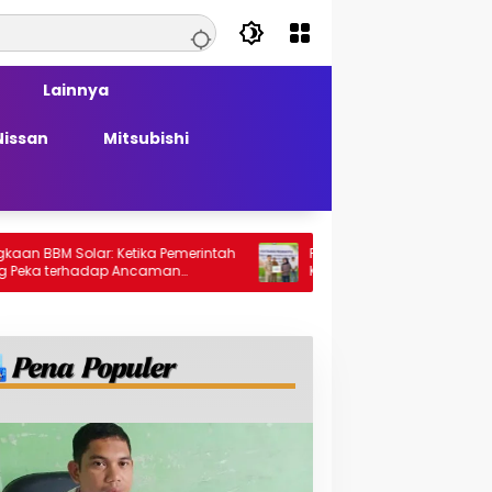
Lainnya
Nissan
Mitsubishi
olar: Ketika Pemerintah
PT Generasi Agung Perkasa Buktikan
rhadap Ancaman
Komitmen Sosial, Salurkan PPM Rp859
Juta untuk Masyarakat Lingkar
Tambang