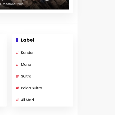
erulang-ulang
3 Desember 2025
Label
Kendari
Muna
Sultra
Polda Sultra
Ali Mazi