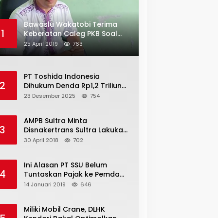
Bawaslu Wakatobi Terima
1
Keberatan Caleg PKB Soal
Penggelembungan Suara
25 April 2019
763
PT Toshida Indonesia
2
Dihukum Denda Rp1,2 Triliun
atas Aktivitas Tambang
23 Desember 2025
754
Ilegal
AMPB Sultra Minta
3
Disnakertrans Sultra Lakukan
Sweeping TKA
30 April 2018
702
Ini Alasan PT SSU Belum
4
Tuntaskan Pajak ke Pemda
Bombana Sebesar Rp8 Miliar
14 Januari 2019
646
Miliki Mobil Crane, DLHK