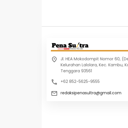
Jl. HEA Mokodompit Nomor 60, (
Kelurahan Lalolara, Kec. Kambu, K
Tenggara 93561
+62 852-5625-9555
redaksipenasultra@gmail.com