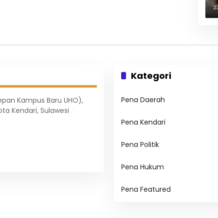
B
2
Kategori
Pena Daerah
Depan Kampus Baru UHO),
ota Kendari, Sulawesi
Pena Kendari
Pena Politik
Pena Hukum
Pena Featured