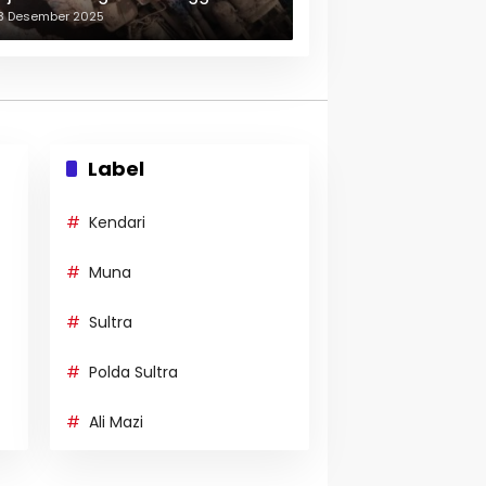
erulang-ulang
3 Desember 2025
Label
Kendari
Muna
Sultra
Polda Sultra
Ali Mazi