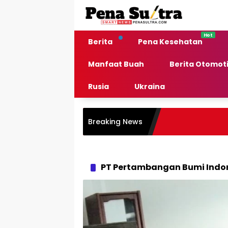
Langsung
ke
konten
Berita
Pena Kesehatan
Manfaat Buah
Berita Otomoti
Rusia
Ukraina
Breaking News
PT Pertambangan Bumi Indo