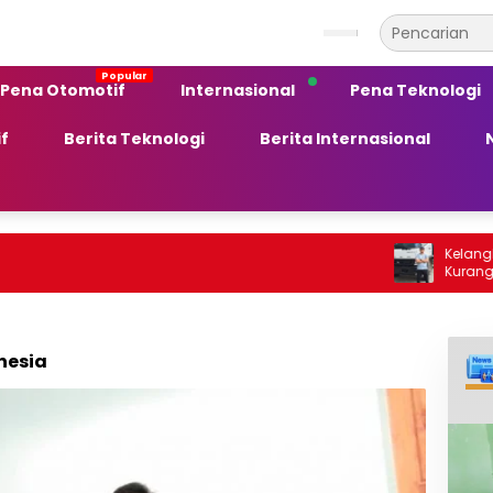
Pena Otomotif
Internasional
Pena Teknologi
f
Berita Teknologi
Berita Internasional
Kelangkaan BBM So
Kurang Peka ter
Ekonomi Daerah
nesia