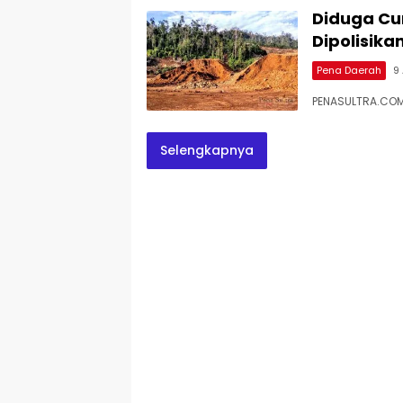
Diduga Cur
Dipolisika
Pena Daerah
9 
PENASULTRA.COM
Selengkapnya