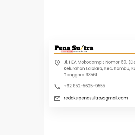
Jl. HEA Mokodompit Nomor 60, (
Kelurahan Lalolara, Kec. Kambu, K
Tenggara 93561
+62 852-5625-9555
redaksipenasultra@gmail.com