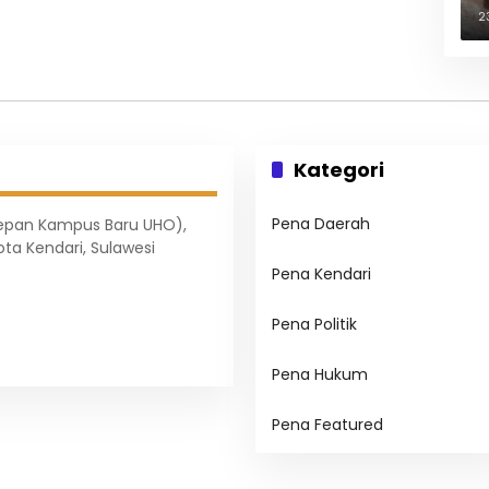
B
2
Kategori
Pena Daerah
Depan Kampus Baru UHO),
ota Kendari, Sulawesi
Pena Kendari
Pena Politik
Pena Hukum
Pena Featured