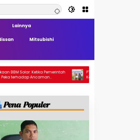
Lainnya
Nissan
Mitsubishi
lar: Ketika Pemerintah
PT Generasi Agung Perkasa Buktikan
hadap Ancaman
Komitmen Sosial, Salurkan PPM Rp859,
Juta untuk Masyarakat Lingkar
Tambang