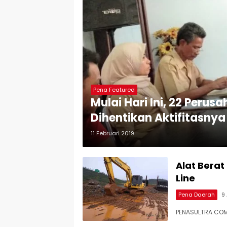
Pena Featured
Mulai Hari Ini, 22 Peru
Dihentikan Aktifitasnya
11 Februari 2019
Alat Berat
Line
Pena Daerah
9 
PENASULTRA.COM,