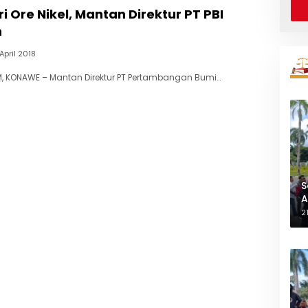
i Ore Nikel, Mantan Direktur PT PBI
n
April 2018
, KONAWE – Mantan Direktur PT Pertambangan Bumi…
S
A
L
2