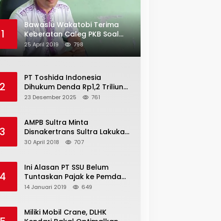
Bawaslu Wakatobi Terima
1
Keberatan Caleg PKB Soal
Penggelembungan Suara
25 April 2019
798
PT Toshida Indonesia
2
Dihukum Denda Rp1,2 Triliun
atas Aktivitas Tambang
23 Desember 2025
761
Ilegal
AMPB Sultra Minta
3
Disnakertrans Sultra Lakukan
Sweeping TKA
30 April 2018
707
Ini Alasan PT SSU Belum
4
Tuntaskan Pajak ke Pemda
Bombana Sebesar Rp8 Miliar
14 Januari 2019
649
Miliki Mobil Crane, DLHK