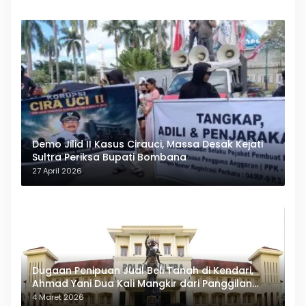
Demo Jilid II Kasus Cirauci, Massa Desak Kejati
Sultra Periksa Bupati Bombana
27 April 2026
Dugaan Penipuan Jual Beli Tanah di Kendari,
Ahmad Yani Dua Kali Mangkir dari Panggilan
Polda Sultra
4 Maret 2026