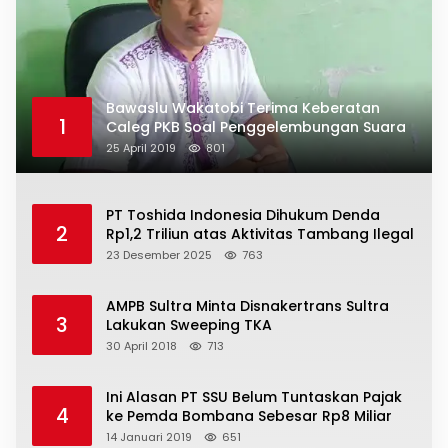
Bawaslu Wakatobi Terima Keberatan
1
Caleg PKB Soal Penggelembungan Suara
25 April 2019
801
PT Toshida Indonesia Dihukum Denda
2
Rp1,2 Triliun atas Aktivitas Tambang Ilegal
23 Desember 2025
763
AMPB Sultra Minta Disnakertrans Sultra
3
Lakukan Sweeping TKA
30 April 2018
713
Ini Alasan PT SSU Belum Tuntaskan Pajak
4
ke Pemda Bombana Sebesar Rp8 Miliar
14 Januari 2019
651