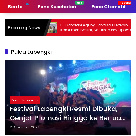
Langsung
Berita
Pena Kesehatan
Pena Otomotif
ke
konten
emerintah
PT Generasi Agung Perkasa Buktikan
M
Breaking News
n
Komitmen Sosial, Salurkan PPM Rp859,4
T
Juta untuk Masyarakat Lingkar
S
Tambang
P
Pulau Labengki
Pena Ekowisata
Festival Labengki Resmi Dibuka,
Genjot Promosi Hingga ke Benua
Biru
2 Desember 2022